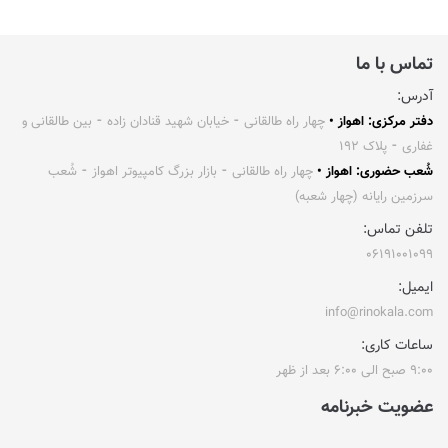
تماس با ما
آدرس:
دفتر مرکزی: اهواز •
چهار راه طالقانی ⁃ خیابان شهید قنادان زاده ⁃ بین طالقانی و
غفاری ⁃ پلاک ۱۹۲
شُعب حضوری: اهواز •
چهار راه طالقانی ⁃ بازار بزرگ کامپیوتر اهواز ⁃ شُعب
سرزمین رایانه (چهار شعبه)
تلفن تماس:
۰۶۱۹۱۰۰۱۰۹۹
ایمیل:
info@rinokala.com
ساعات کاری:
۹:۰۰ صبح الی ۶:۰۰ بعد از ظهر
عضویت خبرنامه