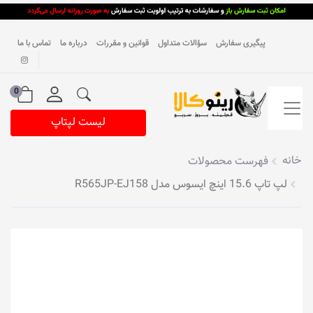
پیگیری سفارش
سؤالات متداول
قوانین و مقررات
درباره ما
تماس با ما
0
لیست لپتاپ
خانه
فهرست محصولات
لپ تاپ 15.6 اینچ ایسوس مدل R565JP-EJ158