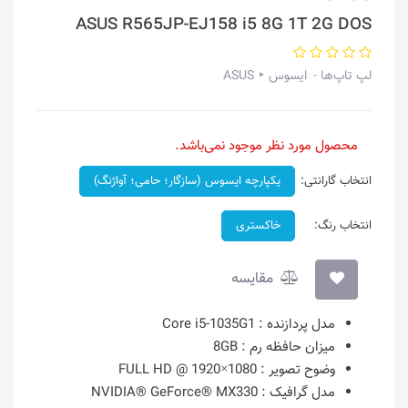
ASUS R565JP-EJ158 i5 8G 1T 2G DOS
لپ تاپ‌ها
ایسوس ‣ ASUS
محصول مورد نظر موجود نمی‌باشد.
انتخاب گارانتی:
یکپارچه ایسوس (سازگار؛ حامی؛ آواژنگ)
انتخاب رنگ:
خاکستری
مقایسه
مدل پردازنده :
Core i5-1035G1
میزان حافظه رم :
8GB
وضوح تصویر :
1080×1920 @ FULL HD
مدل گرافیک :
NVIDIA® GeForce® MX330