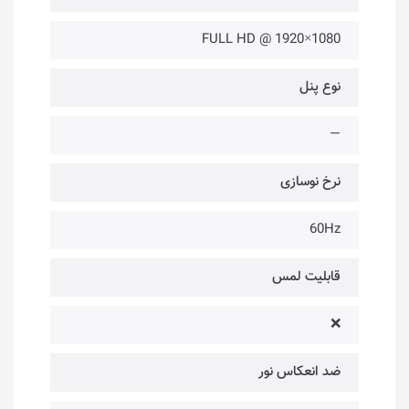
1080×1920 @ FULL HD
نوع پنل
—
نرخ نوسازی
60Hz
قابلیت لمس
❌
ضد انعکاس نور