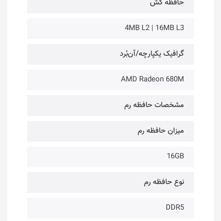
حافظه کَش
4MB L2 | 16MB L3
گرافیک یکپارچه/آن‌بُرد
AMD Radeon 680M
مشخصات حافظه رم
میزان حافظه رم
16GB
نوع حافظه رم
DDR5