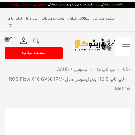
پیگیری سفارش
سؤالات متداول
قوانین و مقررات
درباره ما
تماس با ما
0
لیست لپتاپ
خانه
لپ تاپ‌ها
ایسوس ‣ ASUS
لپ تاپ 16.0 اینچ ایسوس مدل ROG Flow X16 GV601RM-
M6016