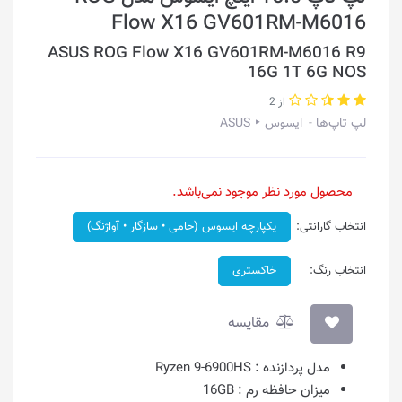
Flow X16 GV601RM-M6016
ASUS ROG Flow X16 GV601RM-M6016 R9
16G 1T 6G NOS
از 2
لپ تاپ‌ها
ایسوس ‣ ASUS
محصول مورد نظر موجود نمی‌باشد.
انتخاب گارانتی:
یکپارچه ایسوس (حامی • سازگار • آواژنگ)
انتخاب رنگ:
خاکستری
مقایسه
مدل پردازنده :
Ryzen 9-6900HS
میزان حافظه رم :
16GB