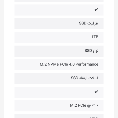
✔️
ظرفیت SSD
1TB
نوع SSD
M.2 NVMe PCIe 4.0 Performance
اسلات ارتقاء SSD
✔️
• 1× @ M.2 PCIe