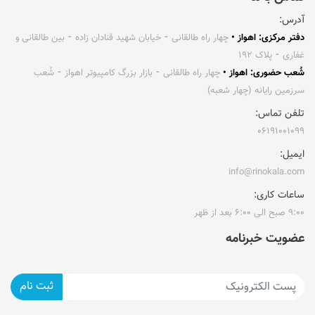
آدرس:
دفتر مرکزی: اهواز •
چهار راه طالقانی ⁃ خیابان شهید قنادان زاده ⁃ بین طالقانی و
غفاری ⁃ پلاک ۱۹۲
شُعب حضوری: اهواز •
چهار راه طالقانی ⁃ بازار بزرگ کامپیوتر اهواز ⁃ شُعب
سرزمین رایانه (چهار شعبه)
تلفن تماس:
۰۶۱۹۱۰۰۱۰۹۹
ایمیل:
info@rinokala.com
ساعات کاری:
۹:۰۰ صبح الی ۶:۰۰ بعد از ظهر
عضویت خبرنامه
ثبت نام