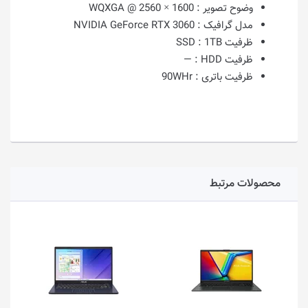
وضوح تصویر :
1600 × 2560 @ WQXGA
مدل گرافیک :
NVIDIA GeForce RTX 3060
ظرفیت SSD :
1TB
ظرفیت HDD :
—
ظرفیت باتری :
90WHr
محصولات مرتبط