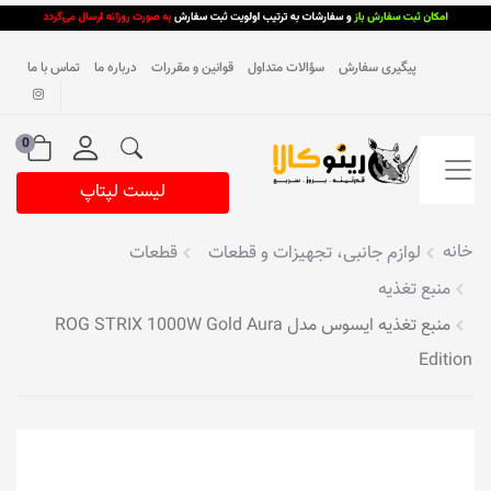
پیگیری سفارش
سؤالات متداول
قوانین و مقررات
درباره ما
تماس با ما
0
لیست لپتاپ
خانه
لوازم جانبی، تجهیزات و قطعات
قطعات
منبع تغذیه
منبع تغذیه ایسوس مدل ROG STRIX 1000W Gold Aura
Edition