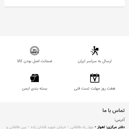
ارسال به سراسر ایران
ضمانت اصل بودن کالا
هفت روز مهلت تست فنی
بسته بندی ایمن
تماس با ما
آدرس:
دفتر مرکزی: اهواز •
چهار راه طالقانی ⁃ خیابان شهید قنادان زاده ⁃ بین طالقانی و