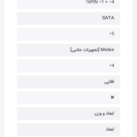
4× + 1× 16PIN
SATA
5×
Molex [تجهیزات جانبی]
4×
فلاپی
❌
ابعاد و وزن
ابعاد