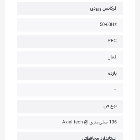
فرکانس ورودی
50-60Hz
PFC
فعال
بازده
–
نوع فن
135 میلی‌متری @ Axial-tech
استاندارد محافظتی