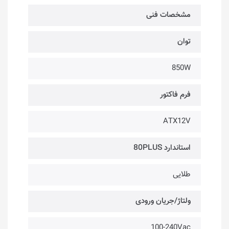
مشخصات فنی
توان
850W
فرم فاکتور
ATX12V
استاندارد 80PLUS
طلایی
ولتاژ/جریان ورودی
100-240Vac