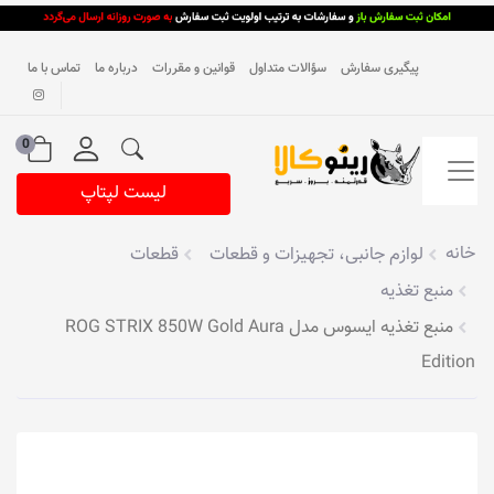
پیگیری سفارش
سؤالات متداول
قوانین و مقررات
درباره ما
تماس با ما
0
لیست لپتاپ
خانه
لوازم جانبی، تجهیزات و قطعات
قطعات
منبع تغذیه
منبع تغذیه ایسوس مدل ROG STRIX 850W Gold Aura
Edition