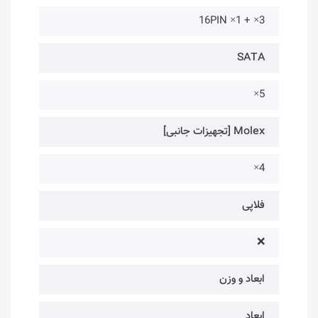
3× + 1× 16PIN
SATA
5×
Molex [تجهیزات جانبی]
4×
فلاپی
❌
ابعاد و وزن
ابعاد