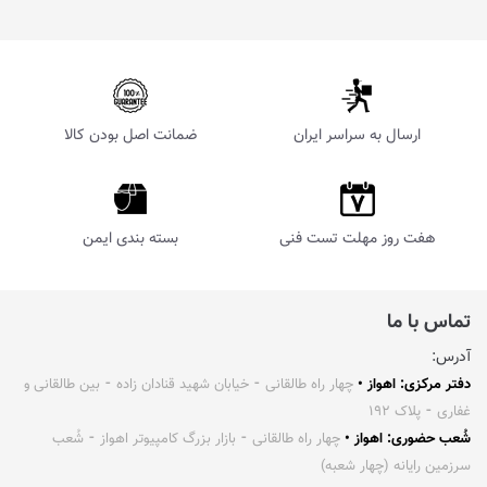
ارسال به سراسر ایران
ضمانت اصل بودن کالا
هفت روز مهلت تست فنی
بسته بندی ایمن
تماس با ما
آدرس:
دفتر مرکزی: اهواز •
چهار راه طالقانی ⁃ خیابان شهید قنادان زاده ⁃ بین طالقانی و
غفاری ⁃ پلاک ۱۹۲
شُعب حضوری: اهواز •
چهار راه طالقانی ⁃ بازار بزرگ کامپیوتر اهواز ⁃ شُعب
سرزمین رایانه (چهار شعبه)