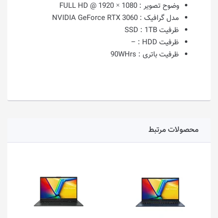
وضوح تصویر :
1080 × 1920 @ FULL HD
مدل گرافیک :
NVIDIA GeForce RTX 3060
ظرفیت SSD :
1TB
ظرفیت HDD :
–
ظرفیت باتری :
90WHrs
محصولات مرتبط