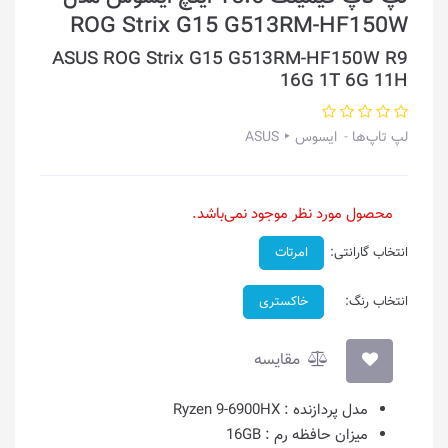
ROG Strix G15 G513RM-HF150W
ASUS ROG Strix G15 G513RM-HF150W R9
16G 1T 6G 11H
لپ تاپ‌ها
ایسوس ‣ ASUS
محصول مورد نظر موجود نمی‌باشد.
انتخاب گارانتی:
امرتات
انتخاب رنگ:
خاکستری
مقایسه
مدل پردازنده :
Ryzen 9-6900HX
میزان حافظه رم :
16GB