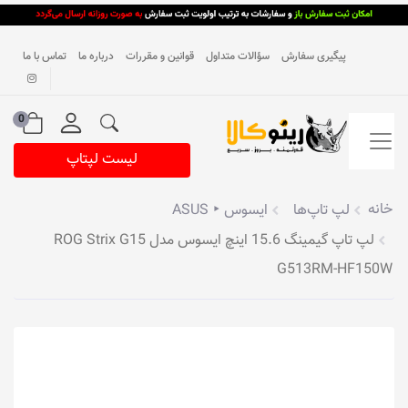
پیگیری سفارش
سؤالات متداول
قوانین و مقررات
درباره ما
تماس با ما
0
لیست لپتاپ
خانه
لپ تاپ‌ها
ایسوس ‣ ASUS
لپ تاپ گیمینگ 15.6 اینچ ایسوس مدل ROG Strix G15
G513RM-HF150W