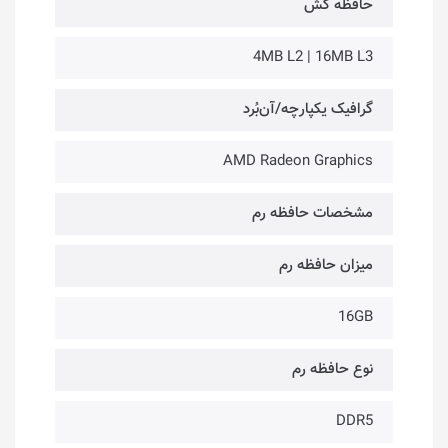
حافظه کَش
4MB L2 | 16MB L3
گرافیک یکپارچه/آن‌بُرد
AMD Radeon Graphics
مشخصات حافظه رم
میزان حافظه رم
16GB
نوع حافظه رم
DDR5