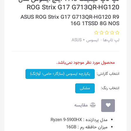
ROG Strix G17 G713QR-HG120
ASUS ROG Strix G17 G713QR-HG120 R9
16G 1TSSD 8G NOS
لپ تاپ‌ها
ایسوس ‣ ASUS
محصول مورد نظر موجود نمی‌باشد.
انتخاب گارانتی:
یکپارچه ایسوس (سازگار؛ حامی؛ آواژنگ)
انتخاب رنگ:
مشکی
مقایسه
مدل پردازنده :
Ryzen 9-5900HX
میزان حافظه رم :
16GB