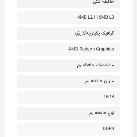
حافظه کَش
4MB L2 | 16MB L3
گرافیک یکپارچه/آن‌بُرد
AMD Radeon Graphics
مشخصات حافظه رم
میزان حافظه رم
16GB
نوع حافظه رم
DDR4