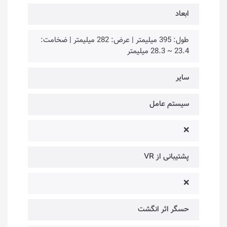
ابعاد
طول: 395 میلیمتر | عرض: 282 میلیمتر | ضخامت:
23.4 ~ 28.3 میلیمتر
سایر
سیستم عامل
❌
پشتیبانی از VR
❌
حسگر اثر انگشت