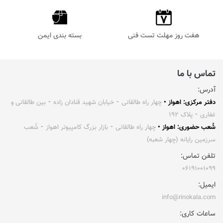
هفت روز مهلت تست فنی
بسته بندی ایمن
تماس با ما
آدرس:
دفتر مرکزی: اهواز •
چهار راه طالقانی ⁃ خیابان شهید قنادان زاده ⁃ بین طالقانی و
غفاری ⁃ پلاک ۱۹۲
شُعب حضوری: اهواز •
چهار راه طالقانی ⁃ بازار بزرگ کامپیوتر اهواز ⁃ شُعب
سرزمین رایانه (چهار شعبه)
تلفن تماس:
۰۶۱۹۱۰۰۱۰۹۹
ایمیل:
info@rinokala.com
ساعات کاری: