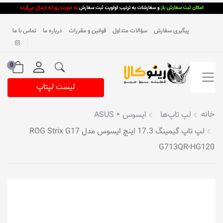
پیگیری سفارش
سؤالات متداول
قوانین و مقررات
درباره ما
تماس با ما
0
لیست لپتاپ
خانه
لپ تاپ‌ها
ایسوس ‣ ASUS
لپ تاپ گیمینگ 17.3 اینچ ایسوس مدل ROG Strix G17
G713QR-HG120