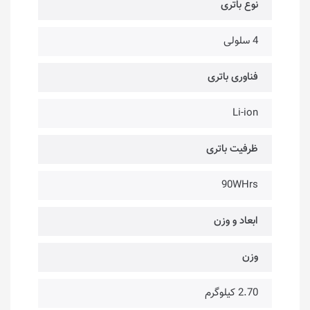
نوع باتری
4 سلولی
فناوری باتری
Li-ion
ظرفیت باتری
90WHrs
ابعاد و وزن
وزن
2.70 کیلوگرم