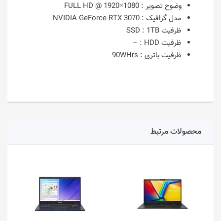
وضوح تصویر :
1080×1920 @ FULL HD
مدل گرافیک :
NVIDIA GeForce RTX 3070
ظرفیت SSD :
1TB
ظرفیت HDD :
–
ظرفیت باتری :
90WHrs
محصولات مرتبط