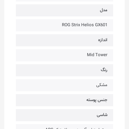
مدل
ROG Strix Helios GX601
اندازه
Mid Tower
رنگ
مشکی
جنس پوسته
شاسی