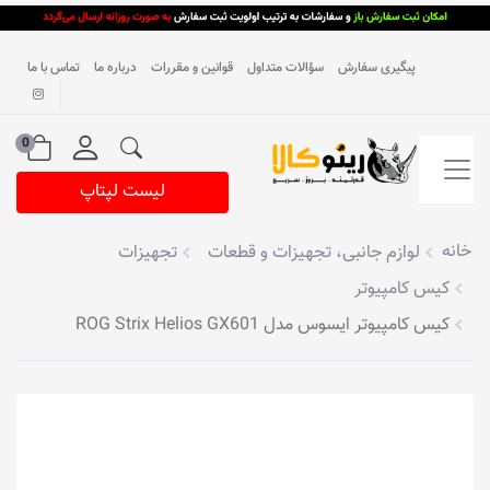
پیگیری سفارش
سؤالات متداول
قوانین و مقررات
درباره ما
تماس با ما
0
لیست لپتاپ
خانه
لوازم جانبی، تجهیزات و قطعات
تجهیزات
کیس کامپیوتر
کیس کامپیوتر ایسوس مدل ROG Strix Helios GX601