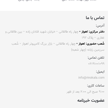
تماس با ما
آدرس:
دفتر مرکزی: اهواز •
چهار راه طالقانی ⁃ خیابان شهید قنادان زاده ⁃ بین طالقانی و
غفاری ⁃ پلاک ۱۹۲
شُعب حضوری: اهواز •
چهار راه طالقانی ⁃ بازار بزرگ کامپیوتر اهواز ⁃ شُعب
سرزمین رایانه (چهار شعبه)
تلفن تماس:
۰۶۱۹۱۰۰۱۰۹۹
ایمیل:
info@rinokala.com
ساعات کاری:
۹:۰۰ صبح الی ۶:۰۰ بعد از ظهر
عضویت خبرنامه