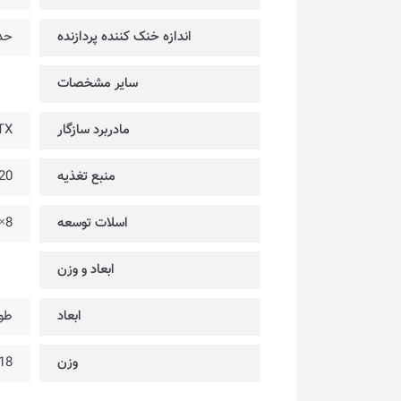
اندازه خنک کننده پردازنده
حداک
سایر مشخصات
مادربرد سازگار
TX
منبع تغذیه
220 میلیمتر
اسلات توسعه
8× @ افقی | 2× @ عمودی
ابعاد و وزن
ابعاد
طول: 565 میلیمتر × عرض
وزن
18 کیلوگر