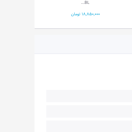
4F
609B...
8,300,000 تومان
11,690,000 تومان