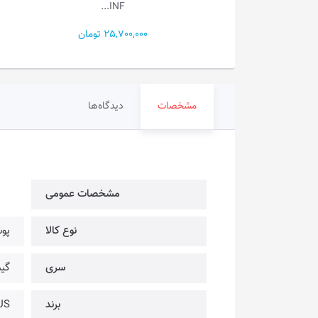
EVO...
INF...
25,700 تومان
64,500,000 تومان
مشخصات
دیدگاه‌ها
مشخصات عمومی
نوع کالا
پو
سری
گی
برند
ASUS 