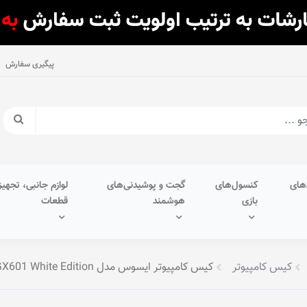
پیگیری سفارش
های
کنسول‌های
گجت و پوشیدنی‌های
لوازم جانبی، تجهیز
بازی
هوشمند
قطعات
کیس کامپیوتر
کیس کامپیوتر ایسوس مدل ROG Strix Helios GX601 White Edition