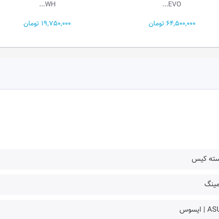
BL...
WH...
19,750,000 تومان
18,850,000 تومان
سته کیس
مینگ
| ایسوس