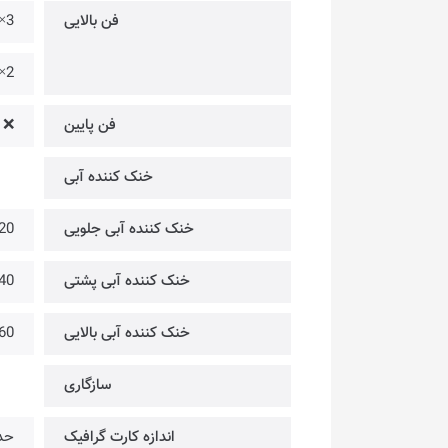
فن بالایی
3× @ فن 120 میلیمتری [قابل نصب • همراه با کیس نمی‌باشد]
2× @ فن 140 میلیمتری [قابل نصب • همراه با کیس نمی‌باشد]
فن پایین
❌
خنک کننده آبی
خنک کننده آبی جلویی
60/420
خنک کننده آبی پشتی
120/140 میلیم
خنک کننده آبی بالایی
80/360
سازگاری
اندازه کارت گرافیک
حداک