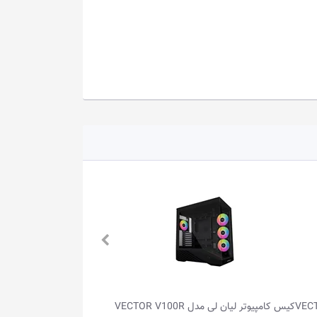
VECTOR V100
کیس کامپیوتر ردراگون مدل DEFLECT CA-
کیس