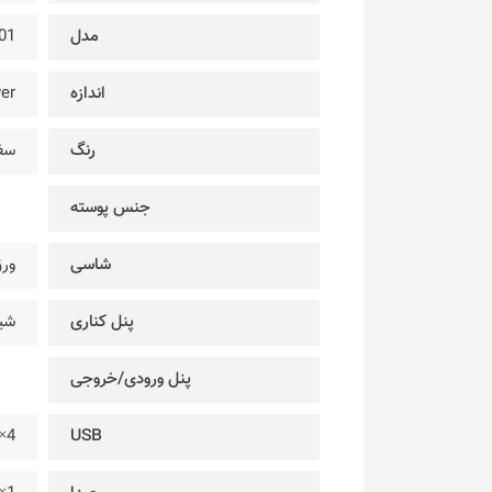
مدل
01
اندازه
er
رنگ
سف
جنس پوسته
شاسی
ورق
پنل کناری
شی
پنل ورودی/خروجی
4× @ USB-C USB3.1 Gen2 @ ×1 | USB3.1 Gen1
USB