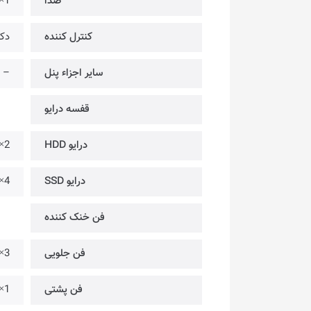
صدا
1× @ ورودی میکروفون | 1× @ خروجی هدفون
کنترل کننده
دکمه ک
سایر اجزاء پنل
–
قفسه درایو
درایو HDD
2× @ 2.5/3.5 اینچ
درایو SSD
4× @ 2.5 اینچ
فن خنک کننده
فن جلویی
3× @ فن 140 میلیمتری [از پیش نصب شده]
فن پشتی
1× @ فن 140 میلیمتری [از پیش نصب شده]