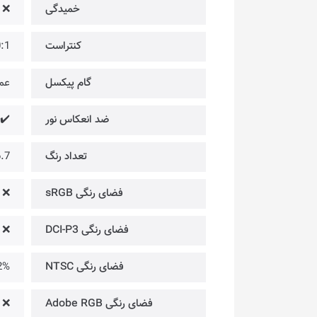
خمیدگی
❌
کنتراست
000:1
گام پیکسل
عمودی: 5
ضد انعکاس نور
✔️
تعداد رنگ
16.7 می
فضای رنگی sRGB
❌
فضای رنگی DCI-P3
❌
فضای رنگی NTSC
2%
فضای رنگی Adobe RGB
❌