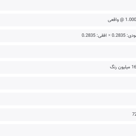
1. @ واقعی
0.283 × افقی: 0.2835
لیون رنگ
7