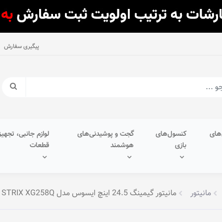
پیگیری سفارش
های
کنسول‌های
گجت و پوشیدنی‌های
لوازم جانبی، تجهیز
بازی
هوشمند
قطعات
مانیتور
مانیتور گیمینگ 24.5 اینچ ایسوس مدل ROG STRIX XG258Q