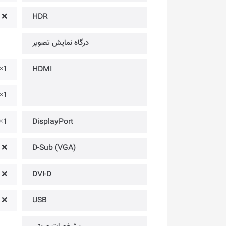
❌
HDR
درگاه‌ نمایش تصویر
1× @ (120Hz) ⁃ Version 1.4
HDMI
1× @ (240Hz) ⁃ Version 2.0
1× @ (240Hz) ⁃ Version 1.2
DisplayPort
❌
D-Sub (VGA)
❌
DVI-D
❌
USB