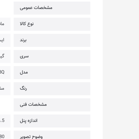
مشخصات عمومی
نوع کالا
مان
برند
ایس
سری
گی
مدل
8Q
رنگ
مش
مشخصات فنی
اندازه پنل
24.5 
وضوح تصویر
80