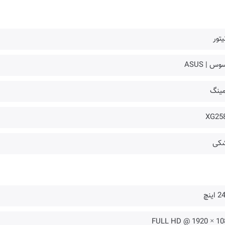
یتور
وس | ASUS
مینگ
XG25
کی
اینچ
FULL HD @ 1920 × 10