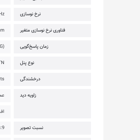
نرخ نوسازی
Hz
فناوری نرخ نوسازی متغیر
um
زمان پاسخ‌گویی
G)
نوع پنل
TN
درخشندگی
ts
زاویه دید
عمو
افـق
نسبت تصویر
:9