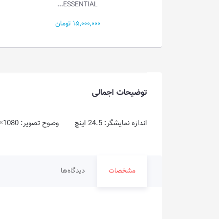
ESSENTIAL...
17,900,000 تومان
15,000,000 تومان
توضیحات اجمالی
اندازه نمایشگر: 24.5 اینچ وضوح تصویر: FHD @ 1920×1080 نوع پنل: TN زمان پاسخگویی:1ms
مشخصات
دیدگاه‌ها