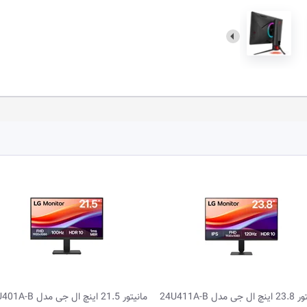
مانیتور 21.5 اینچ ال جی مدل 22U401A-B
مانیتور گیمینگ 27.0 اینچ ردراگون مدل MIR.