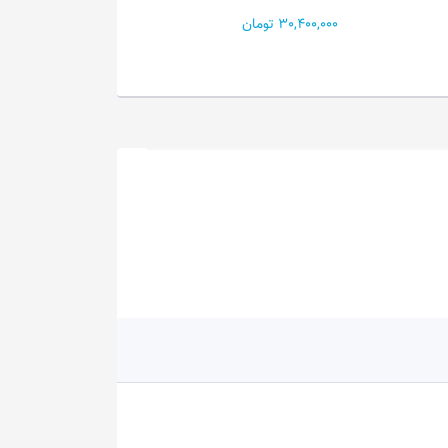
AMB...
30,400,00 تومان
31,500,000 تومان