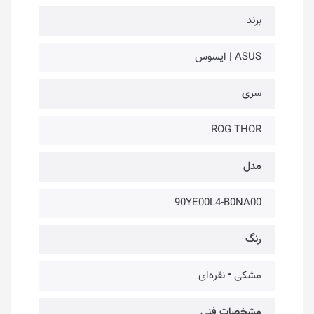
برند
ASUS | ایسوس
سری
ROG THOR
مدل
90YE00L4-B0NA00
رنگ
مشکی • نقره‌ای
مشخصات فنی