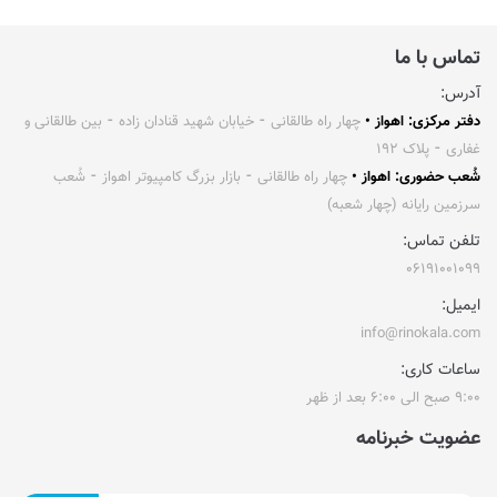
تماس با ما
آدرس:
دفتر مرکزی: اهواز •
چهار راه طالقانی ⁃ خیابان شهید قنادان زاده ⁃ بین طالقانی و
غفاری ⁃ پلاک ۱۹۲
شُعب حضوری: اهواز •
چهار راه طالقانی ⁃ بازار بزرگ کامپیوتر اهواز ⁃ شُعب
سرزمین رایانه (چهار شعبه)
تلفن تماس:
۰۶۱۹۱۰۰۱۰۹۹
ایمیل:
info@rinokala.com
ساعات کاری:
۹:۰۰ صبح الی ۶:۰۰ بعد از ظهر
عضویت خبرنامه