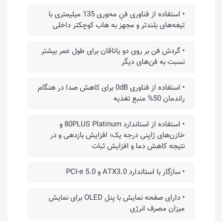
• استفاده از فناوری فنِ محوری 135 میلیمتری با
تیغه‌های بلندتر و مجهز به هاب کوچکتر داخلی
• گردش فن بر روی دو یاتاقان برای طول عمر بیشتر
نسبت به فن‌های دیگر
• استفاده از فناوری 0dB برای کاهش صدا در هنگام
راندمان 50% منبع تغذیه
• استفاده از استاندارد 80PLUS Platinum و
خازن‌های ژاپنی درجه یک؛ افزایش بازدهی و در
نتیجه کاهش دما و افزایش ثبات
• سازگار با استاندارد ATX3.0 و PCI-e 5.0
• دارای صفحه نمایش با پنل OLED برای نمایش
میزان مصرف انرژی