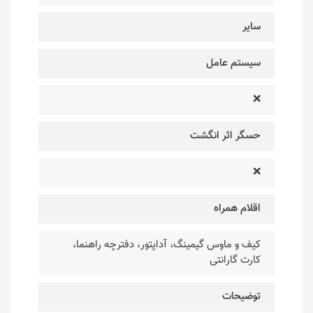
سایر
سیستم عامل
❌
حسگر اثر انگشت
❌
اقلام همراه
کیف و ماوس گیمینگ، آداپتور، دفترچه راهنما،
کارت گارانتی
توضیحات