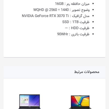
میزان حافظه رم :
16GB
وضوح تصویر :
1440 × 2560 @ WQHD
مدل گرافیک :
NVIDIA GeForce RTX 3070 Ti
ظرفیت SSD :
1TB
ظرفیت HDD :
—
ظرفیت باتری :
90WHr
محصولات مرتبط