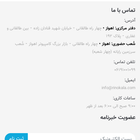
تماس با ما
آدرس:
دفتر مرکزی: اهواز •
چهار راه طالقانی ⁃ خیابان شهید قنادان زاده ⁃ بین طالقانی و
غفاری ⁃ پلاک ۱۹۲
شُعب حضوری: اهواز •
چهار راه طالقانی ⁃ بازار بزرگ کامپیوتر اهواز ⁃ شُعب
سرزمین رایانه (چهار شعبه)
تلفن تماس:
۰۶۱۹۱۰۰۱۰۹۹
ایمیل:
info@rinokala.com
ساعات کاری:
۹:۰۰ صبح الی ۶:۰۰ بعد از ظهر
عضویت خبرنامه
ثبت نام