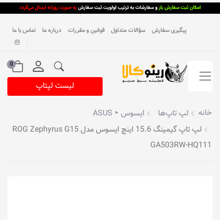
پیگیری سفارش
سؤالات متداول
قوانین و مقررات
درباره ما
تماس با ما
0
لیست لپتاپ
خانه
لپ تاپ‌ها
ایسوس ‣ ASUS
لپ تاپ گیمینگ 15.6 اینچ ایسوس مدل ROG Zephyrus G15
GA503RW-HQ111