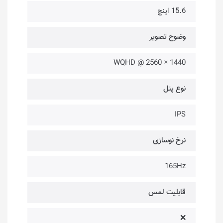
15.6 اینچ
وضوح تصویر
1440 × 2560 @ WQHD
نوع پنل
IPS
نرخ نوسازی
165Hz
قابلیت لمس
❌