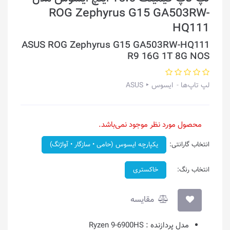
ROG Zephyrus G15 GA503RW-
HQ111
ASUS ROG Zephyrus G15 GA503RW-HQ111
R9 16G 1T 8G NOS
لپ تاپ‌ها
ایسوس ‣ ASUS
محصول مورد نظر موجود نمی‌باشد.
انتخاب گارانتی:
یکپارچه ایسوس (حامی • سازگار • آواژنگ)
انتخاب رنگ:
خاکستری
مقایسه
مدل پردازنده :
Ryzen 9-6900HS