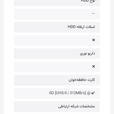
نوع HDD
—
اسلات ارتقاء HDD
❌
داریو نوری
❌
کارت حافظه‌خوان
✔️ @ [SD [UHS-II | 312MB/s
مشخصات شبکه ارتباطی