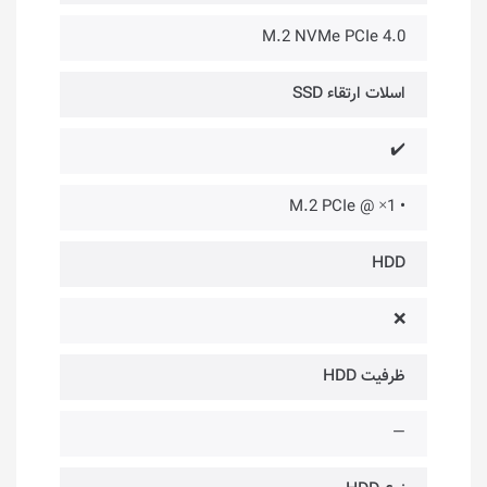
M.2 NVMe PCIe 4.0
اسلات ارتقاء SSD
✔️
• 1× @ M.2 PCIe
HDD
❌
ظرفیت HDD
—