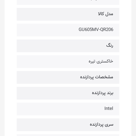
مدل کالا
GU605MV-QR206
رنگ
خاکستری تیره
مشخصات پردازنده
برند پردازنده
Intel
سری پردازنده