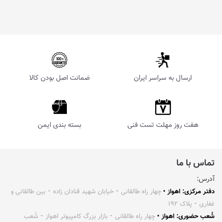
ارسال به سراسر ایران
ضمانت اصل بودن کالا
هفت روز مهلت تست فنی
بسته بندی ایمن
تماس با ما
آدرس:
دفتر مرکزی: اهواز •
چهار راه طالقانی ⁃ خیابان شهید قنادان زاده ⁃ بین طالقانی و
غفاری ⁃ پلاک ۱۹۲
شُعب حضوری: اهواز •
چهار راه طالقانی ⁃ بازار بزرگ کامپیوتر اهواز ⁃ شُعب