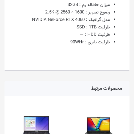
میزان حافظه رم :
32GB
وضوح تصویر :
1600 × 2560 @ 2.5K
مدل گرافیک :
NVIDIA GeForce RTX 4060
ظرفیت SSD :
1TB
ظرفیت HDD :
—
ظرفیت باتری :
90WHr
محصولات مرتبط