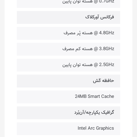
0.7GHz @ هسته توان پایین
فرکانس آورکلاک
4.8GHz @ هسته پُـر مصرف
3.8GHz @ هسته کم مصرف
2.5GHz @ هسته توان پایین
حافظه کَش
24MB Smart Cache
گرافیک یکپارچه/آن‌بُرد
Intel Arc Graphics