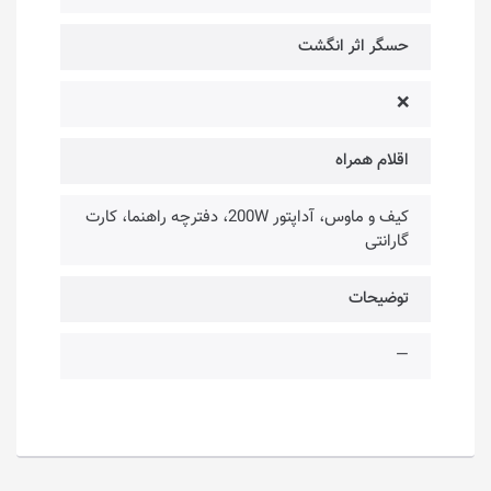
حسگر اثر انگشت
❌
اقلام همراه
کیف و ماوس، آداپتور 200W، دفترچه راهنما، کارت
گارانتی
توضیحات
—