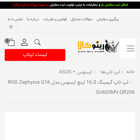
پیگیری سفارش
سؤالات متداول
قوانین و مقررات
درباره ما
تماس با ما
0
لیست لپتاپ
خانه
لپ تاپ‌ها
ایسوس ‣ ASUS
لپ تاپ گیمینگ 16.0 اینچ ایسوس مدل ROG Zephyrus G16
GU605MV-QR206