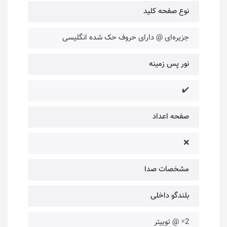
نوع صفحه کلید
جزیره‌ای @ دارای حروف حک شده انگلیسی
نور پس زمینه
✔️
صفحه اعداد
❌
مشخصات صدا
بلندگو داخلی
2× @ توییتر