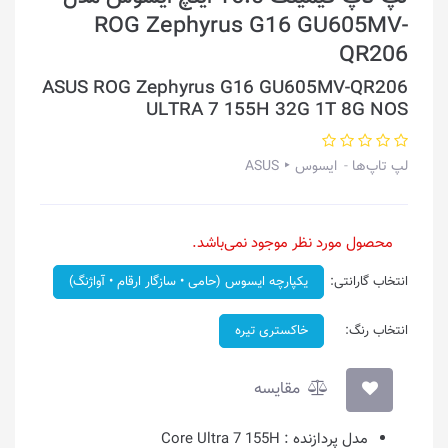
ROG Zephyrus G16 GU605MV-
QR206
ASUS ROG Zephyrus G16 GU605MV-QR206
ULTRA 7 155H 32G 1T 8G NOS
لپ تاپ‌ها
ایسوس ‣ ASUS
محصول مورد نظر موجود نمی‌باشد.
انتخاب گارانتی:
یکپارچه ایسوس (حامی • سازگار ارقام • آواژنگ)
انتخاب رنگ:
خاکستری تیره
مقایسه
مدل پردازنده :
Core Ultra 7 155H