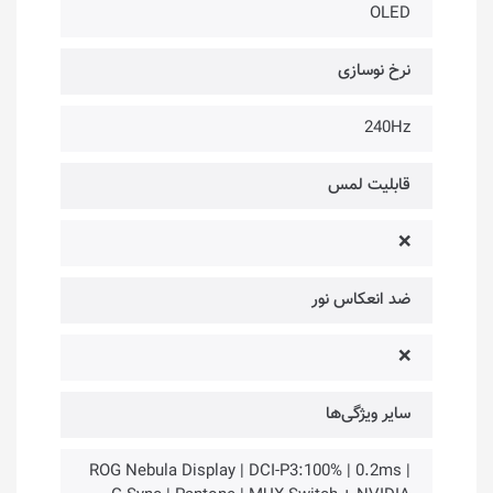
OLED
نرخ نوسازی
240Hz
قابلیت لمس
❌
ضد انعکاس نور
❌
سایر ویژگی‌ها
ROG Nebula Display | DCI-P3:100% | 0.2ms |