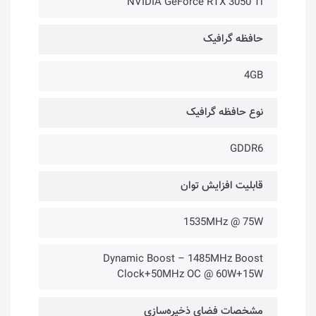
NVIDIA GeForce RTX 3050 Ti
حافظه گرافیک
4GB
نوع حافظه گرافیک
GDDR6
قابلیت افزایش توان
1535MHz @ 75W
Dynamic Boost – 1485MHz Boost
Clock+50MHz OC @ 60W+15W
مشخصات فضای ذخیره‌سازی