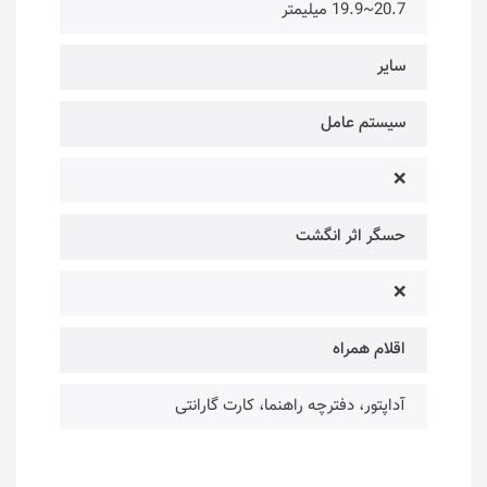
20.7~19.9 میلیمتر
سایر
سیستم عامل
❌
حسگر اثر انگشت
❌
اقلام همراه
آداپتور، دفترچه راهنما، کارت گارانتی