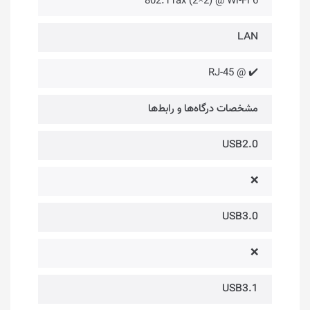
802.11ax (2×2) @ Wi-Fi 6
LAN
✔️ @ RJ-45
مشخصات درگاه‌ها و رابط‌ها
USB2.0
❌
USB3.0
❌
USB3.1