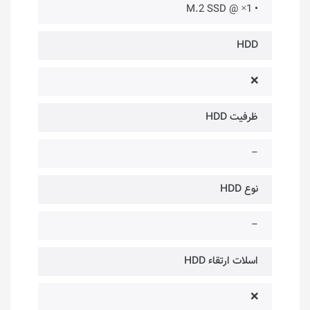
• 1× @ M.2 SSD
HDD
❌
ظرفیت HDD
–
نوع HDD
–
اسلات ارتقاء HDD
❌