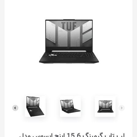
لپ تاپ گیمینگ 15.6 اینچ ایسوس مدل