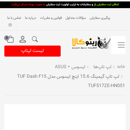
پیگیری سفارش
سؤالات متداول
قوانین و مقررات
درباره ما
تماس با ما
0
لیست لپتاپ
خانه
لپ تاپ‌ها
ایسوس ‣ ASUS
لپ تاپ گیمینگ 15.6 اینچ ایسوس مدل TUF Dash F15
TUF517ZE-HN051