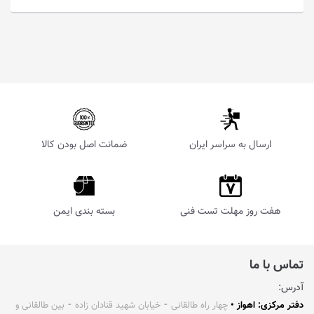
ارسال به سراسر ایران
ضمانت اصل بودن کالا
هفت روز مهلت تست فنی
بسته بندی ایمن
تماس با ما
آدرس:
دفتر مرکزی: اهواز •
چهار راه طالقانی ⁃ خیابان شهید قنادان زاده ⁃ بین طالقانی و