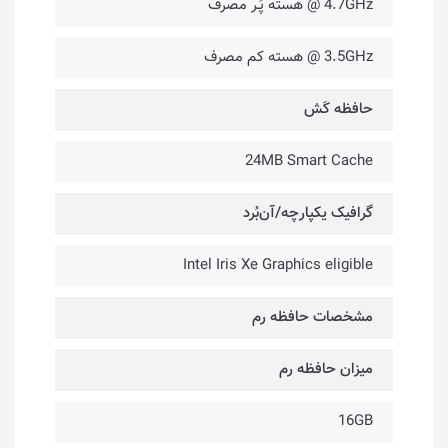
4.7GHz @ هسته پُـر مصرف
3.5GHz @ هسته کم مصرف
حافظه کَش
24MB Smart Cache
گرافیک یکپارچه/آن‌بُرد
Intel Iris Xe Graphics eligible
مشخصات حافظه رم
میزان حافظه رم
16GB