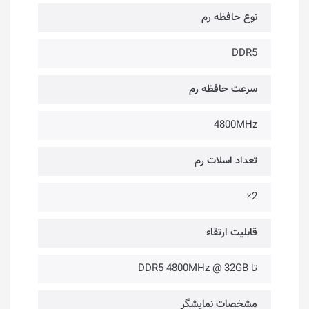
نوع حافظه رم
DDR5
سرعت حافظه رم
4800MHz
تعداد اسلات رم
2×
قابلیت ارتقاء
تا DDR5-4800MHz @ 32GB
مشخصات نمایشگر