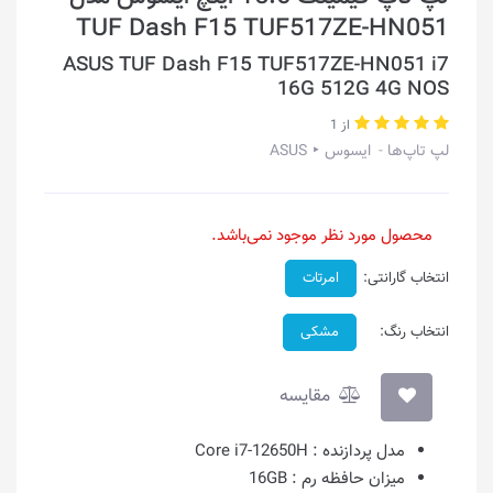
TUF Dash F15 TUF517ZE-HN051
ASUS TUF Dash F15 TUF517ZE-HN051 i7
16G 512G 4G NOS
از 1
لپ تاپ‌ها
ایسوس ‣ ASUS
محصول مورد نظر موجود نمی‌باشد.
انتخاب گارانتی:
امرتات
انتخاب رنگ:
مشکی
مقایسه
مدل پردازنده :
Core i7-12650H
میزان حافظه رم :
16GB