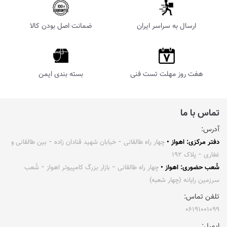
ارسال به سراسر ایران
ضمانت اصل بودن کالا
هفت روز مهلت تست فنی
بسته بندی ایمن
تماس با ما
آدرس:
دفتر مرکزی: اهواز •
چهار راه طالقانی ⁃ خیابان شهید قنادان زاده ⁃ بین طالقانی و
غفاری ⁃ پلاک ۱۹۲
شُعب حضوری: اهواز •
چهار راه طالقانی ⁃ بازار بزرگ کامپیوتر اهواز ⁃ شُعب
سرزمین رایانه (چهار شعبه)
تلفن تماس:
۰۶۱۹۱۰۰۱۰۹۹
ایمیل: