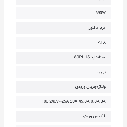
650W
فرم فاکتور
ATX
استاندارد 80PLUS
برنزی
ولتاژ/جریان ورودی
100-240V⎓25A 20A 45.8A 0.8A 3A
فرکانس ورودی