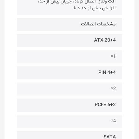
افت ولتاژ، اتصال کوتاه، جریان بیش از حد،
افزایش بیش از حد دما
مشخصات اتصالات
ATX 20+4
1×
4+4 PIN
2×
PCI-E 6+2
4×
SATA