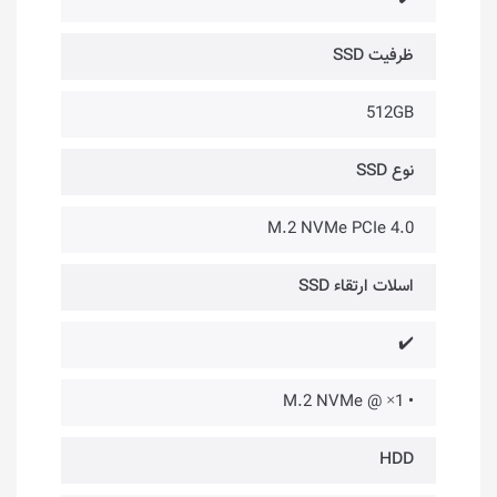
ظرفیت SSD
512GB
نوع SSD
M.2 NVMe PCIe 4.0
اسلات ارتقاء SSD
✔️
• 1× @ M.2 NVMe
HDD