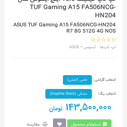
TUF Gaming A15 FA506NCG-
HN204
ASUS TUF Gaming A15 FA506NCG-HN204
R7 8G 512G 4G NOS
لپ تاپ‌ها
ایسوس ‣ ASUS
انتخاب گارانتی:
حامی (اصلی)
انتخاب رنگ:
مشکی (Graphite Black)
143,500,000
تومان
استعلام محصول
مقایسه