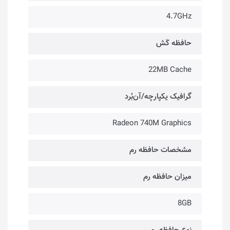
4.7GHz
حافظه کَش
22MB Cache
گرافیک یکپارچه/آن‌بُرد
Radeon 740M Graphics
مشخصات حافظه رم
میزان حافظه رم
8GB