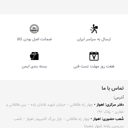
ارسال به سراسر ایران
ضمانت اصل بودن کالا
هفت روز مهلت تست فنی
بسته بندی ایمن
تماس با ما
آدرس:
دفتر مرکزی: اهواز •
چهار راه طالقانی ⁃ خیابان شهید قنادان زاده ⁃ بین طالقانی و
غفاری ⁃ پلاک ۱۹۲
شُعب حضوری: اهواز •
چهار راه طالقانی ⁃ بازار بزرگ کامپیوتر اهواز ⁃ شُعب
سرزمین رایانه (چهار شعبه)