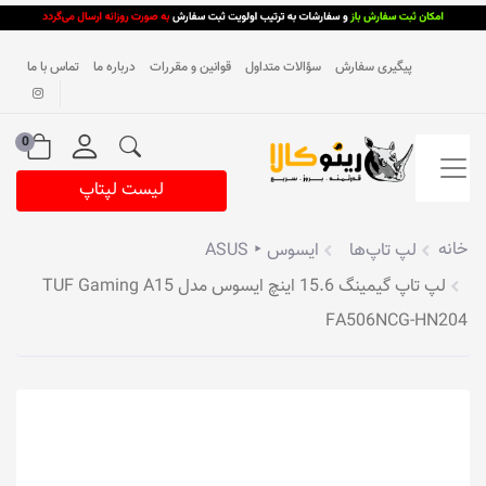
پیگیری سفارش
سؤالات متداول
قوانین و مقررات
درباره ما
تماس با ما
0
لیست لپتاپ
خانه
لپ تاپ‌ها
ایسوس ‣ ASUS
لپ تاپ گیمینگ 15.6 اینچ ایسوس مدل TUF Gaming A15
FA506NCG-HN204