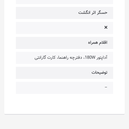
حسگر اثر انگشت
❌
اقلام همراه
آداپتور 180W، دفترچه راهنما، کارت گارانتی
توضیحات
–