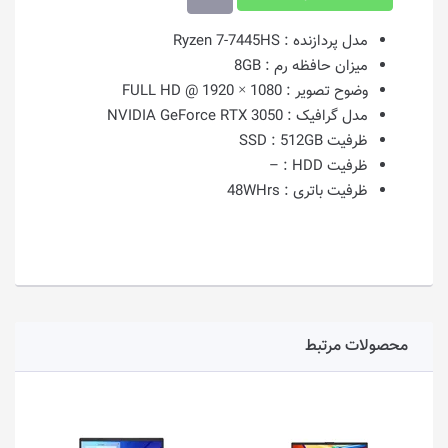
مدل پردازنده :
Ryzen 7-7445HS
میزان حافظه رم :
8GB
وضوح تصویر :
1080 × 1920 @ FULL HD
مدل گرافیک :
NVIDIA GeForce RTX 3050
ظرفیت SSD :
512GB
ظرفیت HDD :
–
ظرفیت باتری :
48WHrs
محصولات مرتبط