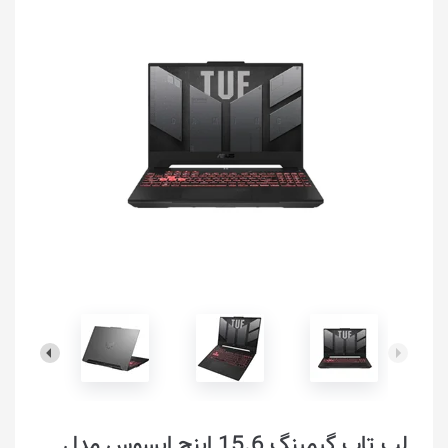
لپ تاپ گیمینگ 15.6 اینچ ایسوس مدل