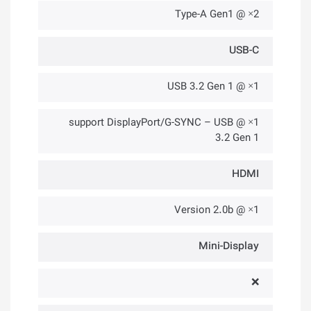
2× @ Type-A Gen1
USB-C
1× @ USB 3.2 Gen 1
1× @ support DisplayPort/G-SYNC – USB
3.2 Gen 1
HDMI
1× @ Version 2.0b
Mini-Display
❌