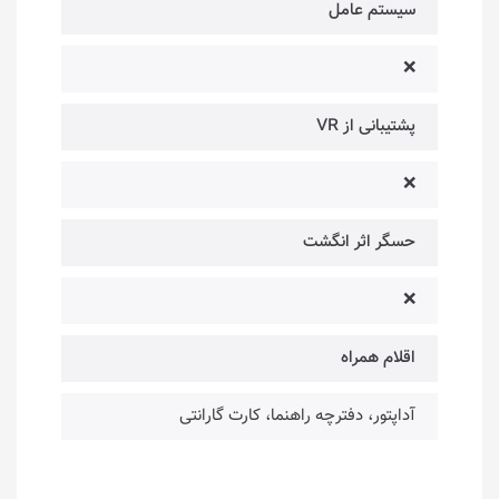
سیستم عامل
❌
پشتیبانی از VR
❌
حسگر اثر انگشت
❌
اقلام همراه
آداپتور، دفترچه راهنما، کارت گارانتی