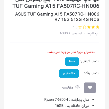
TUF Gaming A15 FA507RC-HN006
ASUS TUF Gaming A15 FA507RC-HN006
R7 16G 512G 4G NOS
از 1
لپ تاپ‌ها
ایسوس ‣ ASUS
محصول مورد نظر موجود نمی‌باشد.
انتخاب گارانتی:
همتا
انتخاب رنگ:
خاکستری
مقایسه
مدل پردازنده :
Ryzen 7-6800H
میزان حافظه رم :
16GB