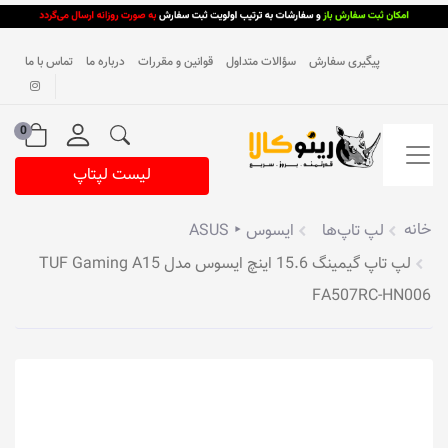
پیگیری سفارش
سؤالات متداول
قوانین و مقررات
درباره ما
تماس با ما
0
لیست لپتاپ
خانه
لپ تاپ‌ها
ایسوس ‣ ASUS
لپ تاپ گیمینگ 15.6 اینچ ایسوس مدل TUF Gaming A15
FA507RC-HN006