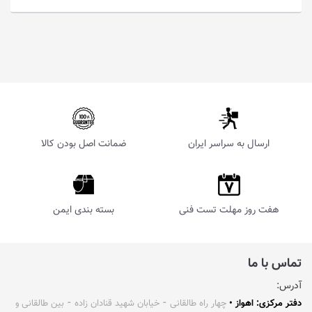
ارسال به سراسر ایران
ضمانت اصل بودن کالا
هفت روز مهلت تست فنی
بسته بندی ایمن
تماس با ما
آدرس:
دفتر مرکزی: اهواز •
چهار راه طالقانی ⁃ خیابان شهید قنادان زاده ⁃ بین طالقانی و