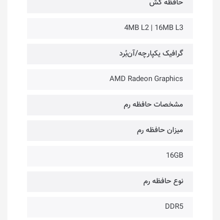
حافظه کَش
4MB L2 | 16MB L3
گرافیک یکپارچه/آن‌بُرد
AMD Radeon Graphics
مشخصات حافظه رم
میزان حافظه رم
16GB
نوع حافظه رم
DDR5