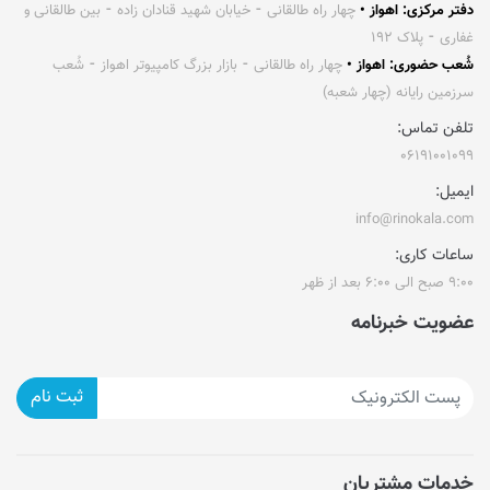
دفتر مرکزی: اهواز •
چهار راه طالقانی ⁃ خیابان شهید قنادان زاده ⁃ بین طالقانی و
غفاری ⁃ پلاک ۱۹۲
شُعب حضوری: اهواز •
چهار راه طالقانی ⁃ بازار بزرگ کامپیوتر اهواز ⁃ شُعب
سرزمین رایانه (چهار شعبه)
تلفن تماس:
۰۶۱۹۱۰۰۱۰۹۹
ایمیل:
info@rinokala.com
ساعات کاری:
۹:۰۰ صبح الی ۶:۰۰ بعد از ظهر
عضویت خبرنامه
ثبت نام
خدمات مشتریان