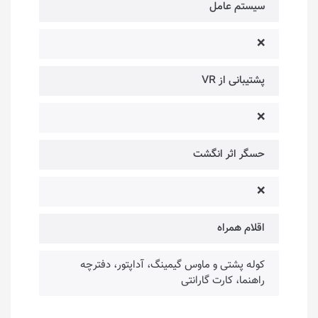
سیستم عامل
❌
پشتیبانی از VR
❌
حسگر اثر انگشت
❌
اقلام همراه
کوله پشتی و ماوس گیمینگ، آداپتور، دفترچه
راهنما، کارت گارانتی