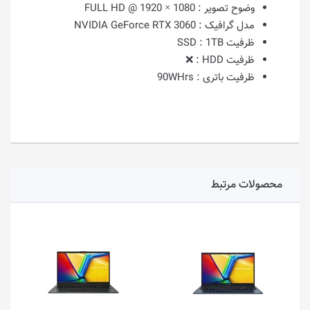
وضوح تصویر :
1080 × 1920 @ FULL HD
مدل گرافیک :
NVIDIA GeForce RTX 3060
ظرفیت SSD :
1TB
ظرفیت HDD :
❌
ظرفیت باتری :
90WHrs
محصولات مرتبط