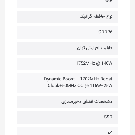
6GB
نوع حافظه گرافیک
GDDR6
قابلیت افزایش توان
1752MHz @ 140W
Dynamic Boost – 1702MHz Boost
Clock+50MHz OC @ 115W+25W
مشخصات فضای ذخیره‌سازی
SSD
✔️