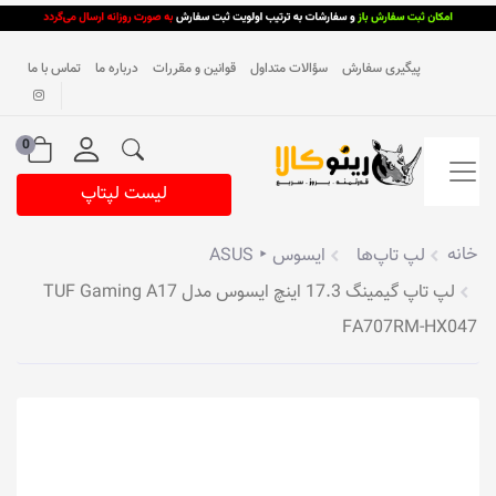
پیگیری سفارش
سؤالات متداول
قوانین و مقررات
درباره ما
تماس با ما
0
لیست لپتاپ
خانه
لپ تاپ‌ها
ایسوس ‣ ASUS
لپ تاپ گیمینگ 17.3 اینچ ایسوس مدل TUF Gaming A17
FA707RM-HX047