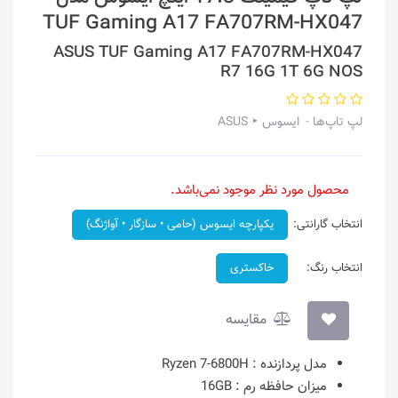
TUF Gaming A17 FA707RM-HX047
ASUS TUF Gaming A17 FA707RM-HX047
R7 16G 1T 6G NOS
لپ تاپ‌ها
ایسوس ‣ ASUS
محصول مورد نظر موجود نمی‌باشد.
انتخاب گارانتی:
یکپارچه ایسوس (حامی • سازگار • آواژنگ)
انتخاب رنگ:
خاکستری
مقایسه
مدل پردازنده :
Ryzen 7-6800H
میزان حافظه رم :
16GB