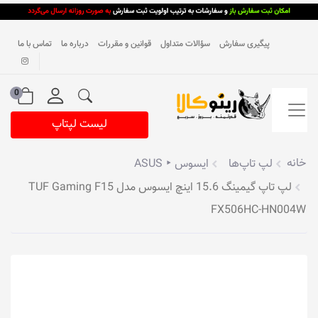
پیگیری سفارش
سؤالات متداول
قوانین و مقررات
درباره ما
تماس با ما
0
لیست لپتاپ
خانه
لپ تاپ‌ها
ایسوس ‣ ASUS
لپ تاپ گیمینگ 15.6 اینچ ایسوس مدل TUF Gaming F15
FX506HC-HN004W