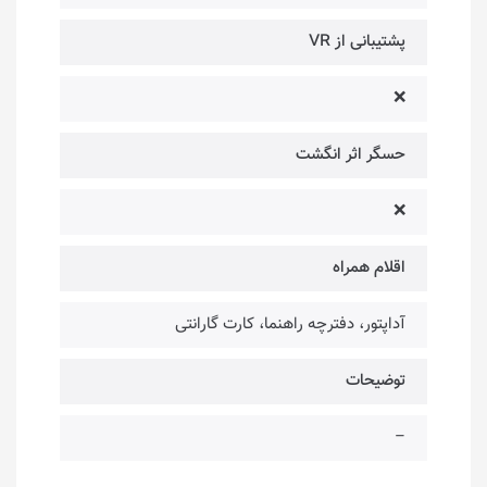
پشتیبانی از VR
❌
حسگر اثر انگشت
❌
اقلام همراه
آداپتور، دفترچه راهنما، کارت گارانتی
توضیحات
–