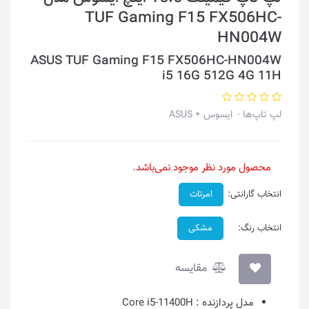
TUF Gaming F15 FX506HC-
HN004W
ASUS TUF Gaming F15 FX506HC-HN004W
i5 16G 512G 4G 11H
لپ تاپ‌ها
ایسوس ‣ ASUS
محصول مورد نظر موجود نمی‌باشد.
انتخاب گارانتی:
امرتات
انتخاب رنگ:
مشکی
مقایسه
مدل پردازنده :
Core i5-11400H