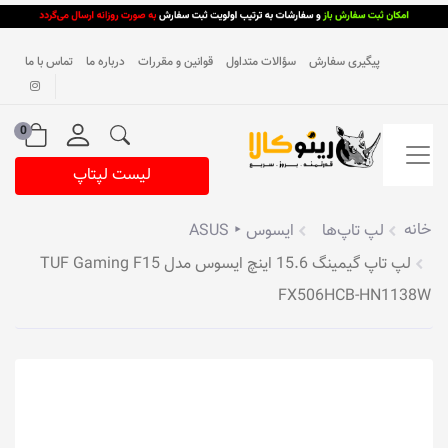
پیگیری سفارش
سؤالات متداول
قوانین و مقررات
درباره ما
تماس با ما
0
لیست لپتاپ
خانه
لپ تاپ‌ها
ایسوس ‣ ASUS
لپ تاپ گیمینگ 15.6 اینچ ایسوس مدل TUF Gaming F15
FX506HCB-HN1138W