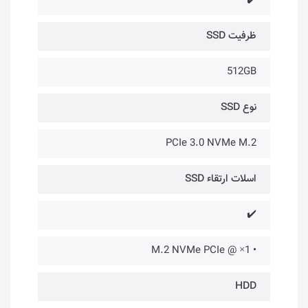
✔️
ظرفیت SSD
512GB
نوع SSD
PCIe 3.0 NVMe M.2
اسلات ارتقاء SSD
✔️
• 1× @ M.2 NVMe PCIe
HDD