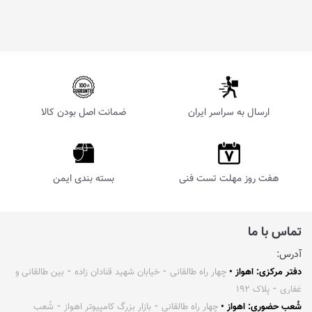
ارسال به سراسر ایران
ضمانت اصل بودن کالا
هفت روز مهلت تست فنی
بسته بندی ایمن
تماس با ما
آدرس:
دفتر مرکزی: اهواز •
چهار راه طالقانی ⁃ خیابان شهید قنادان زاده ⁃ بین طالقانی و
غفاری ⁃ پلاک ۱۹۲
شُعب حضوری: اهواز •
چهار راه طالقانی ⁃ بازار بزرگ کامپیوتر اهواز ⁃ شُعب