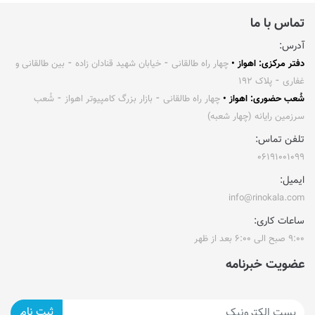
تماس با ما
آدرس:
دفتر مرکزی: اهواز •
چهار راه طالقانی ⁃ خیابان شهید قنادان زاده ⁃ بین طالقانی و
غفاری ⁃ پلاک ۱۹۲
شُعب حضوری: اهواز •
چهار راه طالقانی ⁃ بازار بزرگ کامپیوتر اهواز ⁃ شُعب
سرزمین رایانه (چهار شعبه)
تلفن تماس:
۰۶۱۹۱۰۰۱۰۹۹
ایمیل:
info@rinokala.com
ساعات کاری:
۹:۰۰ صبح الی ۶:۰۰ بعد از ظهر
عضویت خبرنامه
ثبت نام