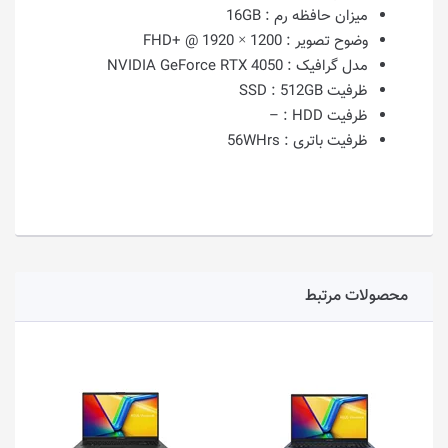
میزان حافظه رم :
16GB
وضوح تصویر :
1200 × 1920 @ +FHD
مدل گرافیک :
NVIDIA GeForce RTX 4050
ظرفیت SSD :
512GB
ظرفیت HDD :
–
ظرفیت باتری :
56WHrs
محصولات مرتبط