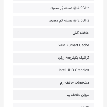
4.9GHz @ هسته پُـر مصرف
3.6GHz @ هسته کم مصرف
حافظه کَش
24MB Smart Cache
گرافیک یکپارچه/آن‌بُرد
Intel UHD Graphics
مشخصات حافظه رم
میزان حافظه رم