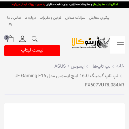
پیگیری سفارش
سؤالات متداول
قوانین و مقررات
درباره ما
تماس با ما
0
لیست لپتاپ
خانه
لپ تاپ‌ها
ایسوس ‣ ASUS
لپ تاپ گیمینگ 16.0 اینچ ایسوس مدل TUF Gaming F16
FX607VU-RL084AR