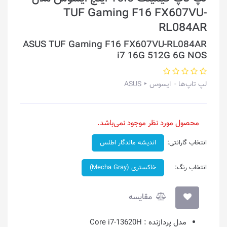
TUF Gaming F16 FX607VU-
RL084AR
ASUS TUF Gaming F16 FX607VU-RL084AR
i7 16G 512G 6G NOS
لپ تاپ‌ها
ایسوس ‣ ASUS
محصول مورد نظر موجود نمی‌باشد.
انتخاب گارانتی:
اندیشه ماندگار اطلس
انتخاب رنگ:
خاکستری (Mecha Gray)
مقایسه
مدل پردازنده :
Core i7-13620H