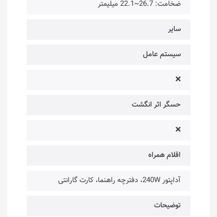
ضخامت: 26.7~22.1 میلیمتر
سایر
سیستم عامل
❌
حسگر اثر انگشت
❌
اقلام همراه
آداپتور 240W، دفترچه راهنما، کارت گارانتی
توضیحات