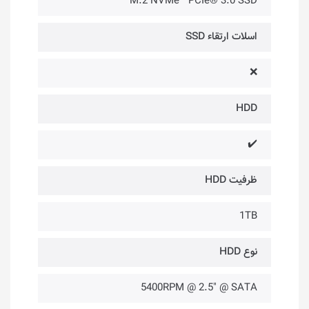
M.2 NVMe™ PCIe® 3.0 SSD
اسلات ارتقاء SSD
❌
HDD
✔️
ظرفیت HDD
1TB
نوع HDD
5400RPM @ 2.5" @ SATA