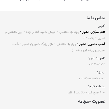
تماس با ما
آدرس:
دفتر مرکزی: اهواز •
چهار راه طالقانی ⁃ خیابان شهید قنادان زاده ⁃ بین طالقانی و
غفاری ⁃ پلاک ۱۹۲
شُعب حضوری: اهواز •
چهار راه طالقانی ⁃ بازار بزرگ کامپیوتر اهواز ⁃ شُعب
سرزمین رایانه (چهار شعبه)
تلفن تماس:
۰۶۱۹۱۰۰۱۰۹۹
ایمیل:
info@rinokala.com
ساعات کاری:
۹:۰۰ صبح الی ۶:۰۰ بعد از ظهر
عضویت خبرنامه