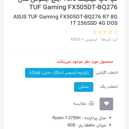
TUF Gaming FX505DT-BQ276
ASUS TUF Gaming FX505DT-BQ276 R7 8G
1T 256SSD 4G DOS
لپ تاپ‌ها
ایسوس ‣ ASUS
محصول مورد نظر موجود نمی‌باشد.
انتخاب گارانتی:
یکپارچه ایسوس (سازگار؛ حامی؛ آواژنگ)
انتخاب رنگ:
مشکی
مقایسه
مدل پردازنده :
Ryzen 7-3750H
میزان حافظه رم :
8GB