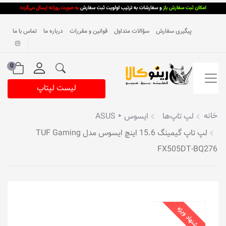
پیگیری سفارش
سؤالات متداول
قوانین و مقررات
درباره ما
تماس با ما
0
لیست لپتاپ
خانه
لپ تاپ‌ها
ایسوس ‣ ASUS
لپ تاپ گیمینگ 15.6 اینچ ایسوس مدل TUF Gaming
FX505DT-BQ276
پیشنهاد ویژه