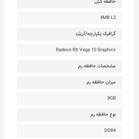
حافظه کَش
4MB L3
گرافیک یکپارچه/آن‌بُرد
Radeon RX Vega 10 Graphics
مشخصات حافظه رم
میزان حافظه رم
8GB
نوع حافظه رم
DDR4