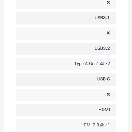
❌
USB3.1
❌
USB3.2
2× @ Type-A Gen1
USB-C
❌
HDMI
1× @ HDMI 2.0