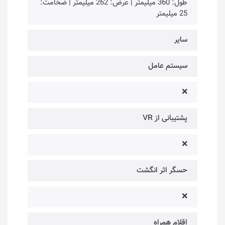
طول: 360 میلیمتر | عرض: 262 میلیمتر | ضخامت:
25 میلیمتر
سایر
سیستم عامل
❌
پشتیبانی از VR
❌
حسگر اثر انگشت
❌
اقلام همراه