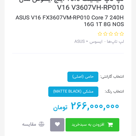
V16 V3607VH-RP010
ASUS V16 FX3607VM-RP010 Core 7 240H
16G 1T 8G NOS
لپ تاپ‌ها
ایسوس ‣ ASUS
انتخاب گارانتی:
حامی (اصلی)
انتخاب رنگ:
مشکی (MATTE BLACK)
266,000,000
تومان
مقایسه
افزودن به سبدخرید