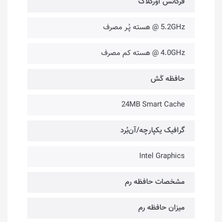
فرکانس آورکلاک
5.2GHz @ هسته پُـر مصرف
4.0GHz @ هسته کم مصرف
حافظه کَش
24MB Smart Cache
گرافیک یکپارچه/آن‌بُرد
Intel Graphics
مشخصات حافظه رم
میزان حافظه رم