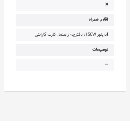
❌
اقلام همراه
آداپتور 150W، دفترچه راهنما، کارت گارانتی
توضیحات
—