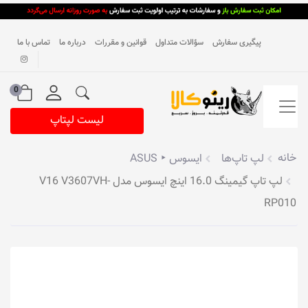
پیگیری سفارش
سؤالات متداول
قوانین و مقررات
درباره ما
تماس با ما
0
لیست لپتاپ
خانه
لپ تاپ‌ها
ایسوس ‣ ASUS
لپ تاپ گیمینگ 16.0 اینچ ایسوس مدل V16 V3607VH-
RP010