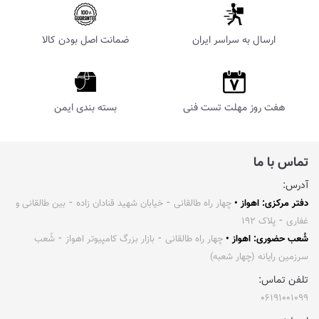
ارسال به سراسر ایران
ضمانت اصل بودن کالا
هفت روز مهلت تست فنی
بسته بندی ایمن
تماس با ما
آدرس:
دفتر مرکزی: اهواز •
چهار راه طالقانی ⁃ خیابان شهید قنادان زاده ⁃ بین طالقانی و
غفاری ⁃ پلاک ۱۹۲
شُعب حضوری: اهواز •
چهار راه طالقانی ⁃ بازار بزرگ کامپیوتر اهواز ⁃ شُعب
سرزمین رایانه (چهار شعبه)
تلفن تماس:
۰۶۱۹۱۰۰۱۰۹۹