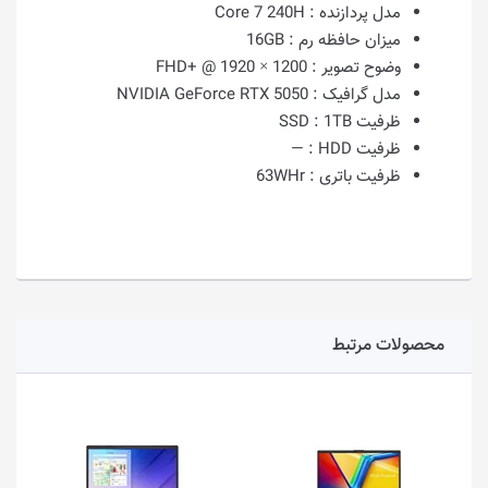
مدل پردازنده :
Core 7 240H
میزان حافظه رم :
16GB
وضوح تصویر :
1200 × 1920 @ +FHD
مدل گرافیک :
NVIDIA GeForce RTX 5050
ظرفیت SSD :
1TB
ظرفیت HDD :
—
ظرفیت باتری :
63WHr
محصولات مرتبط