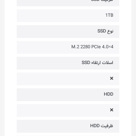
1TB
نوع SSD
M.2 2280 PCIe 4.0×4
اسلات ارتقاء SSD
❌
HDD
❌
ظرفیت HDD