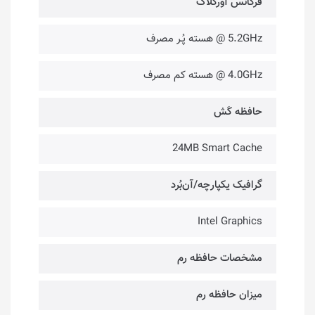
فرکانس آورکلاک
5.2GHz @ هسته پُـر مصرف
4.0GHz @ هسته کم مصرف
حافظه کَش
24MB Smart Cache
گرافیک یکپارچه/آن‌بُرد
Intel Graphics
مشخصات حافظه رم
میزان حافظه رم