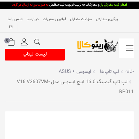
پیگیری سفارش
سؤالات متداول
قوانین و مقررات
درباره ما
تماس با ما
0
لیست لپتاپ
خانه
لپ تاپ‌ها
ایسوس ‣ ASUS
لپ تاپ گیمینگ 16.0 اینچ ایسوس مدل V16 V3607VM-
RP011