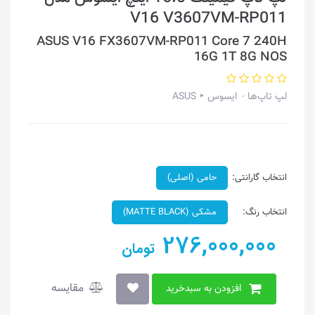
V16 V3607VM-RP011
ASUS V16 FX3607VM-RP011 Core 7 240H
16G 1T 8G NOS
لپ تاپ‌ها
ایسوس ‣ ASUS
انتخاب گارانتی:
حامی (اصلی)
انتخاب رنگ:
مشکی (MATTE BLACK)
276,000,000
تومان
مقایسه
افزودن به سبدخرید