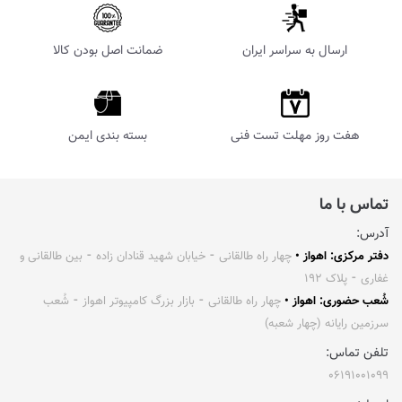
ارسال به سراسر ایران
ضمانت اصل بودن کالا
هفت روز مهلت تست فنی
بسته بندی ایمن
تماس با ما
آدرس:
دفتر مرکزی: اهواز •
چهار راه طالقانی ⁃ خیابان شهید قنادان زاده ⁃ بین طالقانی و
غفاری ⁃ پلاک ۱۹۲
شُعب حضوری: اهواز •
چهار راه طالقانی ⁃ بازار بزرگ کامپیوتر اهواز ⁃ شُعب
سرزمین رایانه (چهار شعبه)
تلفن تماس:
۰۶۱۹۱۰۰۱۰۹۹