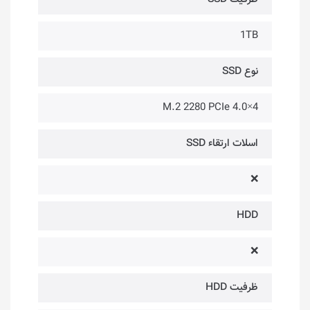
1TB
نوع SSD
M.2 2280 PCIe 4.0×4
اسلات ارتقاء SSD
❌
HDD
❌
ظرفیت HDD