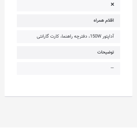
❌
اقلام همراه
آداپتور 150W، دفترچه راهنما، کارت گارانتی
توضیحات
—