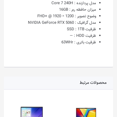
مدل پردازنده :
Core 7 240H
میزان حافظه رم :
16GB
وضوح تصویر :
1200 × 1920 @ +FHD
مدل گرافیک :
NVIDIA GeForce RTX 5060
ظرفیت SSD :
1TB
ظرفیت HDD :
—
ظرفیت باتری :
63WHr
محصولات مرتبط