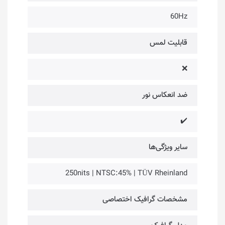
60Hz
قابلیت لمس
❌
ضد انعکاس نور
✔️
سایر ویژگی‌ها
250nits | NTSC:45% | TÜV Rheinland
مشخصات گرافیک اختصاصی