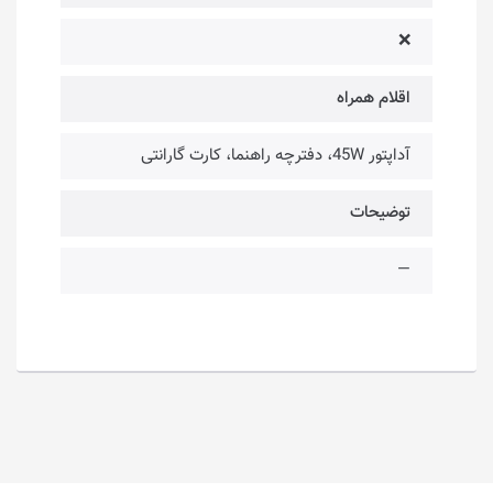
❌
اقلام همراه
آداپتور 45W، دفترچه راهنما، کارت گارانتی
توضیحات
—