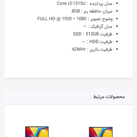
مدل پردازنده :
Core i3-1315U
میزان حافظه رم :
8GB
وضوح تصویر :
1080 × 1920 @ FULL HD
مدل گرافیک :
—
ظرفیت SSD :
512GB
ظرفیت HDD :
—
ظرفیت باتری :
42WHr
محصولات مرتبط