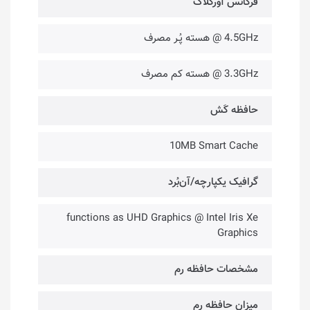
فرکانس آورکلاک
4.5GHz @ هسته پُـر مصرف
3.3GHz @ هسته کم مصرف
حافظه کَش
10MB Smart Cache
گرافیک یکپارچه/آن‌بُرد
functions as UHD Graphics @ Intel Iris Xe
Graphics
مشخصات حافظه رم
میزان حافظه رم