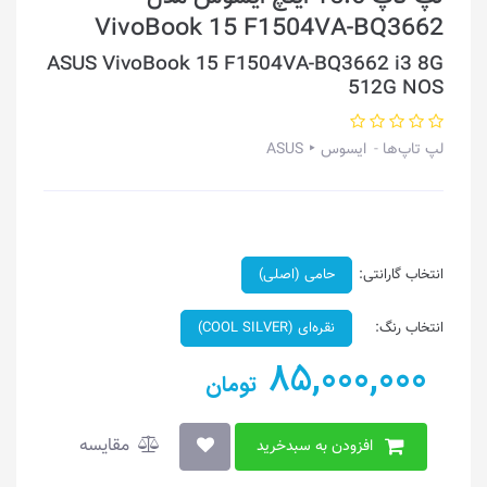
VivoBook 15 F1504VA-BQ3662
ASUS VivoBook 15 F1504VA-BQ3662 i3 8G
512G NOS
لپ تاپ‌ها
ایسوس ‣ ASUS
انتخاب گارانتی:
حامی (اصلی)
انتخاب رنگ:
نقره‌ای (COOL SILVER)
85,000,000
تومان
مقایسه
افزودن به سبدخرید