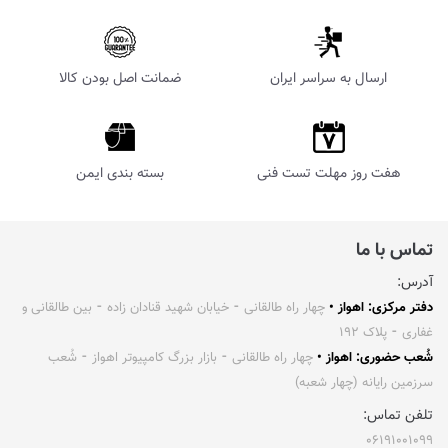
ارسال به سراسر ایران
ضمانت اصل بودن کالا
هفت روز مهلت تست فنی
بسته بندی ایمن
تماس با ما
آدرس:
دفتر مرکزی: اهواز •
چهار راه طالقانی ⁃ خیابان شهید قنادان زاده ⁃ بین طالقانی و
غفاری ⁃ پلاک ۱۹۲
شُعب حضوری: اهواز •
چهار راه طالقانی ⁃ بازار بزرگ کامپیوتر اهواز ⁃ شُعب
سرزمین رایانه (چهار شعبه)
تلفن تماس:
۰۶۱۹۱۰۰۱۰۹۹