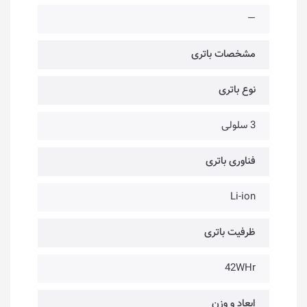
—
مشخصات باتری
نوع باتری
3 سلولی
فناوری باتری
Li-ion
ظرفیت باتری
42WHr
ابعاد و وزن