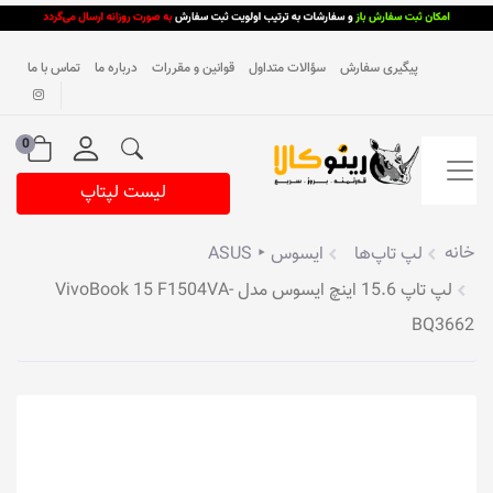
پیگیری سفارش
سؤالات متداول
قوانین و مقررات
درباره ما
تماس با ما
0
لیست لپتاپ
خانه
لپ تاپ‌ها
ایسوس ‣ ASUS
لپ تاپ 15.6 اینچ ایسوس مدل VivoBook 15 F1504VA-
BQ3662