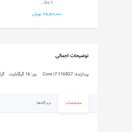
Go 1...
Go 1...
85,500 تومان
49,000,000 تومان
توضیحات اجمالی
پردازنده: Core i7-1165G7 رم: 16 گیگابایت گرافیک: 2 گیگابایت فضای ذخیره سازی: 512GB SSD
مشخصات
دیدگاه‌ها