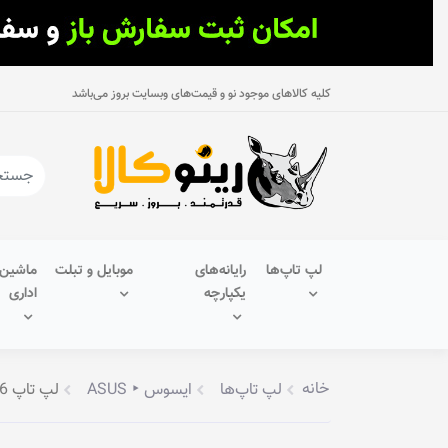
کلیه کالاهای موجود نو و قیمت‌های وبسایت بروز می‌باشد
لپ تاپ‌ها
رایانه‌های
موبایل و تبلت
ماشین‌
یکپارچه
اداری
خانه
لپ تاپ‌ها
ایسوس ‣ ASUS
لپ تاپ 15.6 اینچ ایسوس مدل Vivobook 15 K513EQ-BN386