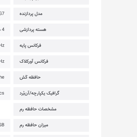
مدل پردازنده
G7
هسته پردازشی
4 هسته
فرکانس پایه
Hz
فرکانس آورکلاک
Hz
حافظه کَش
he
گرافیک یکپارچه/آن‌بُرد
ics
مشخصات حافظه رم
میزان حافظه رم
GB