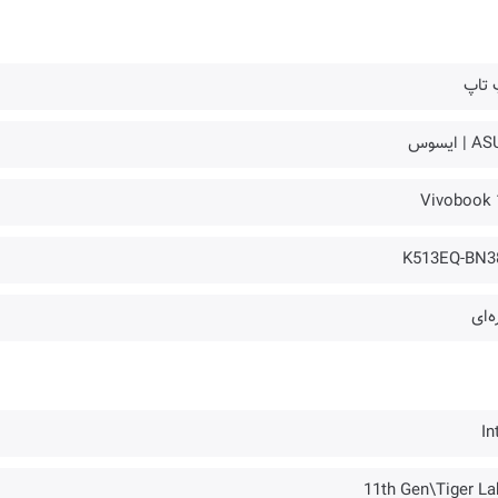
 تاپ
| ایسوس
Vivobook 
K513EQ-BN3
ه‌ای
In
11th Gen\Tiger La