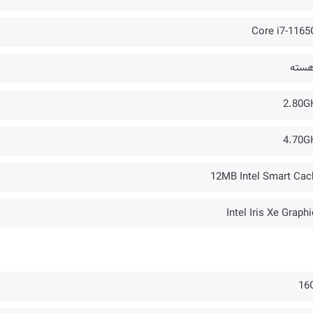
Core i7-1165
2.80G
4.70G
12MB Intel Smart Cac
Intel Iris Xe Graph
16