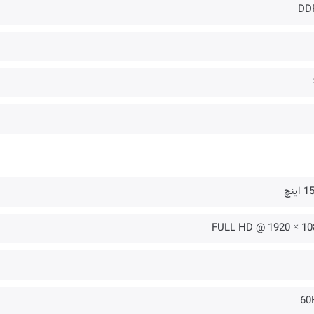
DD
اینچ
1080 × 1920 
60