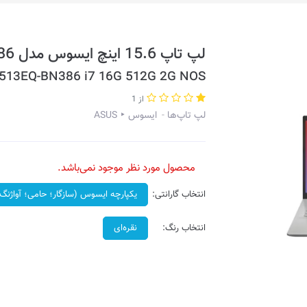
لپ تاپ 15.6 اینچ ایسوس مدل Vivobook 15 K513EQ-BN386
K513EQ-BN386 i7 16G 512G 2G NOS
از 1
لپ تاپ‌ها
ایسوس ‣ ASUS
محصول مورد نظر موجود نمی‌باشد.
انتخاب گارانتی:
یکپارچه ایسوس (سازگار؛ حامی؛ آواژنگ)
انتخاب رنگ:
نقره‌ای