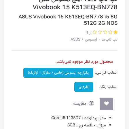
Vivobook 15 K513EQ-BN778
ASUS Vivobook 15 K513EQ-BN778 i5 8G
512G 2G NOS
از 1
لپ تاپ‌ها
ایسوس ‣ ASUS
محصول مورد نظر موجود نمی‌باشد.
انتخاب گارانتی:
یکپارچه ایسوس (حامی • سازگار • آواژنگ)
انتخاب رنگ:
نقره‌ای
مقایسه
مدل پردازنده :
Core i5-1135G7
میزان حافظه رم :
8GB