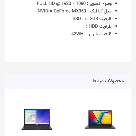
وضوح تصویر :
1080 × 1920 @ FULL HD
مدل گرافیک :
NVIDIA GeForce MX350
ظرفیت SSD :
512GB
ظرفیت HDD :
–
ظرفیت باتری :
42WHr
محصولات مرتبط