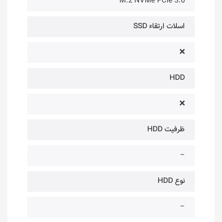
M.2 NVMe PCIe 3.0
اسلات ارتقاء SSD
❌
HDD
❌
ظرفیت HDD
–
نوع HDD
–