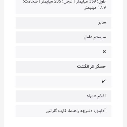
طول: 359 میلیمتر | عرض: 235 میلیمتر | ضخامت:
17.9 میلیمتر
سایر
سیستم عامل
❌
حسگر اثر انگشت
✔️
اقلام همراه
آداپتور، دفترچه راهنما، کارت گارانتی