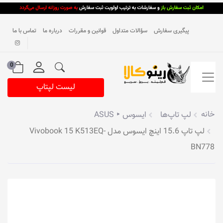
پیگیری سفارش
سؤالات متداول
قوانین و مقررات
درباره ما
تماس با ما
0
لیست لپتاپ
خانه
لپ تاپ‌ها
ایسوس ‣ ASUS
لپ تاپ 15.6 اینچ ایسوس مدل Vivobook 15 K513EQ-
BN778