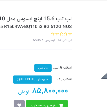
لپ تاپ 15.6 اینچ ایسوس مدل VivoBook 15 R1504VA-BQ110
15 R1504VA-BQ110 i3 8G 512G NOS
لپ تاپ‌ها
ایسوس ‣ ASUS
انتخاب گارانتی:
ماتریس
انتخاب رنگ:
سورمه‌ای (QUIET BLUE)
85,800,000
تومان
افزودن به سبدخرید