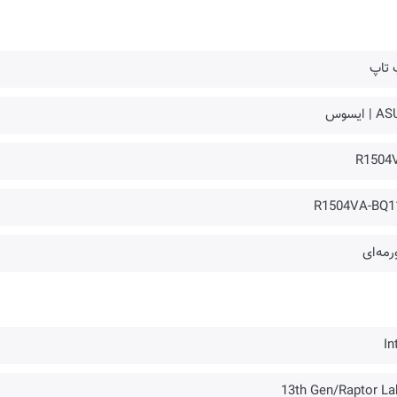
 تاپ
| ایسوس
R1504
R1504VA-BQ1
مه‌ای
In
13th Gen/Raptor La