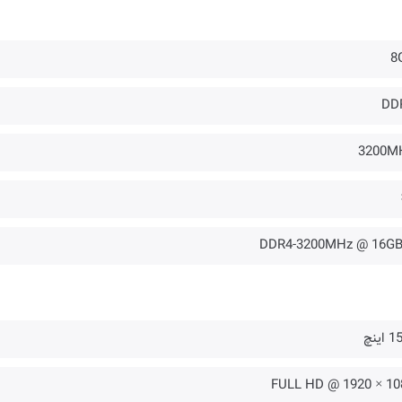
8
DD
3200M
اینچ
1080 × 1920 