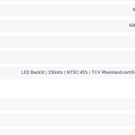
I
60
LED Backlit | 250nits | NTSC:45% | TÜV Rheinland-certif