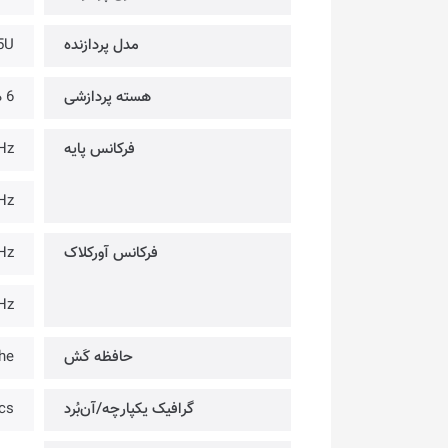
مدل پردازنده
5U
هسته پردازشی
6 هسته (2 هسته پُرمصرف + 4 هسته کم مصرف)
فرکانس پایه
1.2GHz 
0.9GHz
فرکانس آورکلاک
4.5GHz 
3.3GHz
حافظه کَش
he
گرافیک یکپارچه/آن‌بُرد
ics