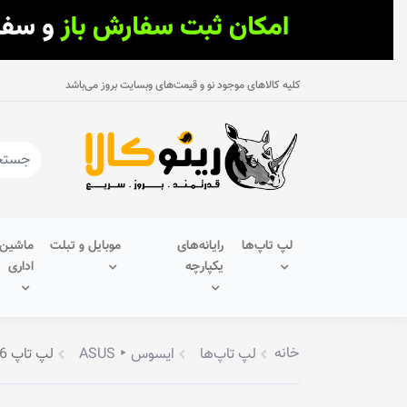
کلیه کالاهای موجود نو و قیمت‌های وبسایت بروز می‌باشد
لپ تاپ‌ها
رایانه‌های
موبایل و تبلت
ماشین‌
یکپارچه
اداری
خانه
لپ تاپ‌ها
ایسوس ‣ ASUS
لپ تاپ 15.6 اینچ ایسوس مدل VivoBook 15 R1504VA-BQ110