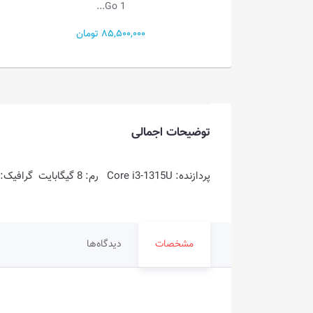
Go 1...
Go 1...
85,500 تومان
49,000,000 تومان
توضیحات اجمالی
پردازنده: Core i3-1315U رم: 8 گیگابایت گرافیک: Intel Graphics فضای ذخیره سازی: 512GB SSD
مشخصات
دیدگاه‌ها