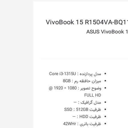
ASUS VivoBook 
مدل پردازنده :
Core i3-1315U
میزان حافظه رم :
8GB
وضوح تصویر :
1080 × 1920 @
FULL HD
مدل گرافیک :
—
ظرفیت SSD :
512GB
ظرفیت HDD :
—
ظرفیت باتری :
42WHr