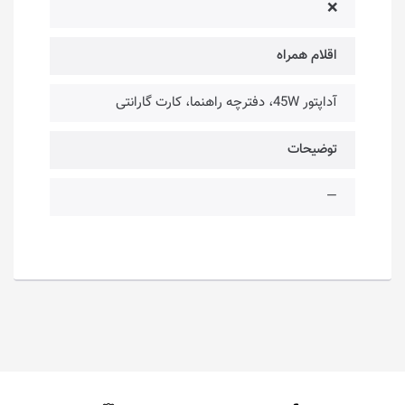
❌
اقلام همراه
آداپتور 45W، دفترچه راهنما، کارت گارانتی
توضیحات
—