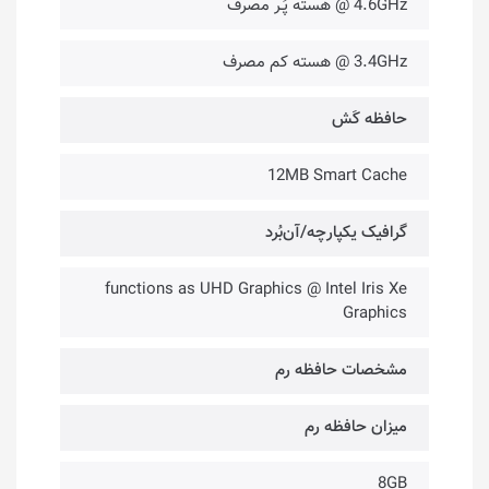
4.6GHz @ هسته پُـر مصرف
3.4GHz @ هسته کم مصرف
حافظه کَش
12MB Smart Cache
گرافیک یکپارچه/آن‌بُرد
functions as UHD Graphics @ Intel Iris Xe
Graphics
مشخصات حافظه رم
میزان حافظه رم
8GB