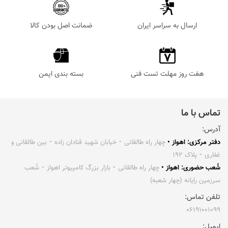
ارسال به سراسر ایران
ضمانت اصل بودن کالا
هفت روز مهلت تست فنی
بسته بندی ایمن
تماس با ما
آدرس:
دفتر مرکزی: اهواز •
چهار راه طالقانی ⁃ خیابان شهید قنادان زاده ⁃ بین طالقانی و
غفاری ⁃ پلاک ۱۹۲
شُعب حضوری: اهواز •
چهار راه طالقانی ⁃ بازار بزرگ کامپیوتر اهواز ⁃ شُعب
سرزمین رایانه (چهار شعبه)
تلفن تماس:
۰۶۱۹۱۰۰۱۰۹۹
ایمیل: