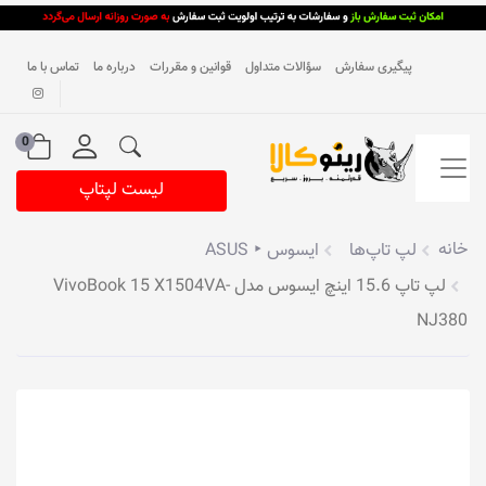
پیگیری سفارش
سؤالات متداول
قوانین و مقررات
درباره ما
تماس با ما
0
لیست لپتاپ
خانه
لپ تاپ‌ها
ایسوس ‣ ASUS
لپ تاپ 15.6 اینچ ایسوس مدل VivoBook 15 X1504VA-
NJ380