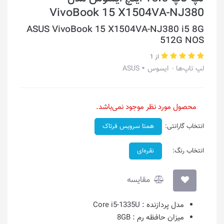
VivoBook 15 X1504VA-NJ380
ASUS VivoBook 15 X1504VA-NJ380 i5 8G
512G NOS
از 1
لپ تاپ‌ها
ایسوس ‣ ASUS
محصول مورد نظر موجود نمی‌باشد.
انتخاب گارانتی:
همتا سرویس فرتاک
انتخاب رنگ:
نقره‌ای
مقایسه
مدل پردازنده :
Core i5-1335U
میزان حافظه رم :
8GB