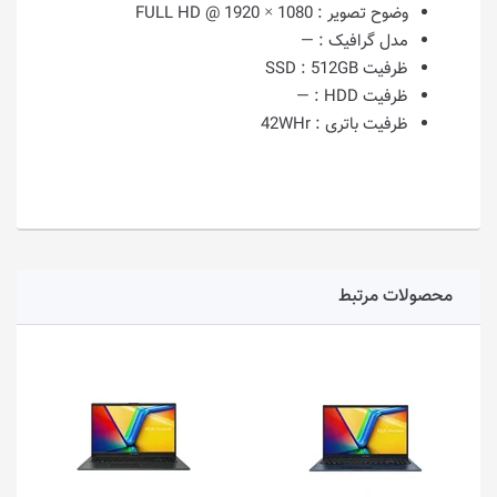
وضوح تصویر :
1080 × 1920 @ FULL HD
مدل گرافیک :
—
ظرفیت SSD :
512GB
ظرفیت HDD :
—
ظرفیت باتری :
42WHr
محصولات مرتبط