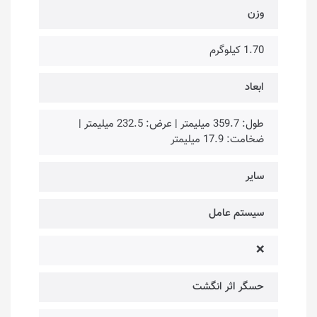
وزن
1.70 کیلوگرم
ابعاد
طول: 359.7 میلیمتر | عرض: 232.5 میلیمتر |
ضخامت: 17.9 میلیمتر
سایر
سیستم عامل
❌
حسگر اثر انگشت