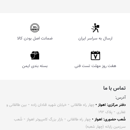
ارسال به سراسر ایران
ضمانت اصل بودن کالا
هفت روز مهلت تست فنی
بسته بندی ایمن
تماس با ما
آدرس:
دفتر مرکزی: اهواز •
چهار راه طالقانی ⁃ خیابان شهید قنادان زاده ⁃ بین طالقانی و
غفاری ⁃ پلاک ۱۹۲
شُعب حضوری: اهواز •
چهار راه طالقانی ⁃ بازار بزرگ کامپیوتر اهواز ⁃ شُعب
سرزمین رایانه (چهار شعبه)