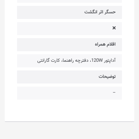
حسگر اثر انگشت
❌
اقلام همراه
آداپتور 120W، دفترچه راهنما، کارت گارانتی
توضیحات
–