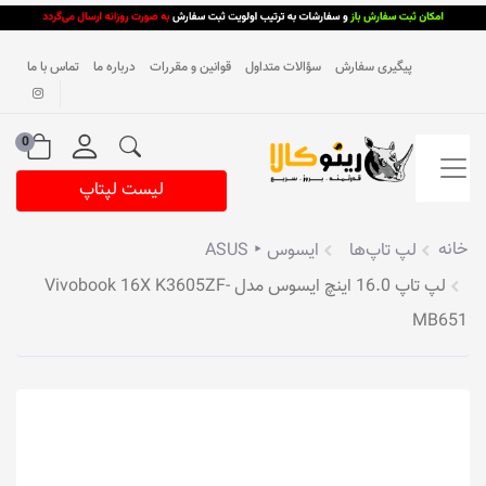
پیگیری سفارش
سؤالات متداول
قوانین و مقررات
درباره ما
تماس با ما
0
لیست لپتاپ
خانه
لپ تاپ‌ها
ایسوس ‣ ASUS
لپ تاپ 16.0 اینچ ایسوس مدل Vivobook 16X K3605ZF-
MB651