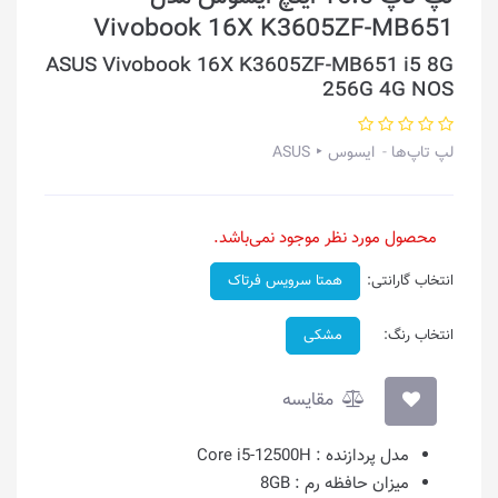
Vivobook 16X K3605ZF-MB651
ASUS Vivobook 16X K3605ZF-MB651 i5 8G
256G 4G NOS
لپ تاپ‌ها
ایسوس ‣ ASUS
محصول مورد نظر موجود نمی‌باشد.
انتخاب گارانتی:
همتا سرویس فرتاک
انتخاب رنگ:
مشکی
مقایسه
مدل پردازنده :
Core i5-12500H
میزان حافظه رم :
8GB