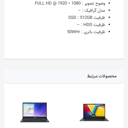
وضوح تصویر :
1080 × 1920 @ FULL HD
مدل گرافیک :
–
ظرفیت SSD :
512GB
ظرفیت HDD :
–
ظرفیت باتری :
50WHr
محصولات مرتبط