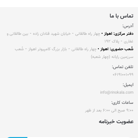
تماس با ما
آدرس:
دفتر مرکزی: اهواز •
چهار راه طالقانی ⁃ خیابان شهید قنادان زاده ⁃ بین طالقانی و
غفاری ⁃ پلاک ۱۹۲
شُعب حضوری: اهواز •
چهار راه طالقانی ⁃ بازار بزرگ کامپیوتر اهواز ⁃ شُعب
سرزمین رایانه (چهار شعبه)
تلفن تماس:
۰۶۱۹۱۰۰۱۰۹۹
ایمیل:
info@rinokala.com
ساعات کاری:
۹:۰۰ صبح الی ۶:۰۰ بعد از ظهر
عضویت خبرنامه