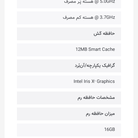
5.0GHz @ هسته پُـر مصرف
3.7GHz @ هسته کم مصرف
حافظه کَش
12MB Smart Cache
گرافیک یکپارچه/آن‌بُرد
Intel Iris Xᵉ Graphics
مشخصات حافظه رم
میزان حافظه رم
16GB