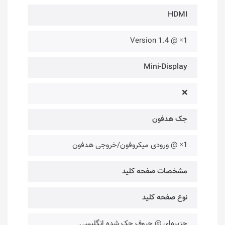
HDMI
1× @ Version 1.4
Mini-Display
❌
جک هدفون
1× @ ورودی میکروفون/خروجی هدفون
مشخصات صفحه کلید
نوع صفحه کلید
جزیره‌ای @ حروف حک شده انگلیسی