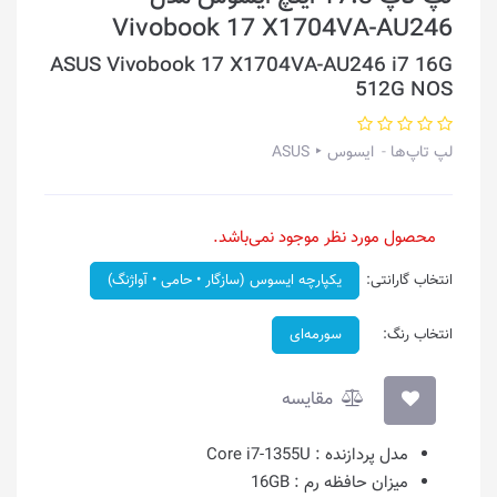
Vivobook 17 X1704VA-AU246
ASUS Vivobook 17 X1704VA-AU246 i7 16G
512G NOS
لپ تاپ‌ها
ایسوس ‣ ASUS
محصول مورد نظر موجود نمی‌باشد.
انتخاب گارانتی:
یکپارچه ایسوس (سازگار • حامی • آواژنگ)
انتخاب رنگ:
سورمه‌ای
مقایسه
مدل پردازنده :
Core i7-1355U
میزان حافظه رم :
16GB