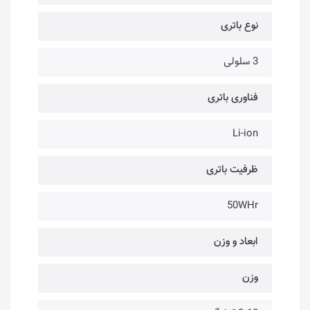
نوع باتری
3 سلولی
فناوری باتری
Li-ion
ظرفیت باتری
50WHr
ابعاد و وزن
وزن