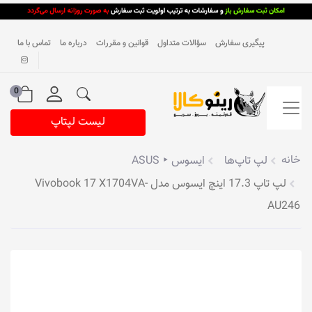
پیگیری سفارش
سؤالات متداول
قوانین و مقررات
درباره ما
تماس با ما
0
لیست لپتاپ
خانه
لپ تاپ‌ها
ایسوس ‣ ASUS
لپ تاپ 17.3 اینچ ایسوس مدل Vivobook 17 X1704VA-
AU246