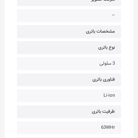
–
مشخصات باتری
نوع باتری
3 سلولی
فناوری باتری
Li-ion
ظرفیت باتری
63WHr