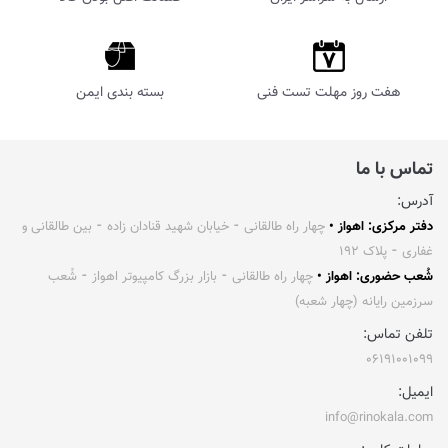
هفت روز مهلت تست فنی
بسته بندی ایمن
تماس با ما
آدرس:
دفتر مرکزی: اهواز •
چهار راه طالقانی ⁃ خیابان شهید قنادان زاده ⁃ بین طالقانی و
غفاری ⁃ پلاک ۱۹۲
شُعب حضوری: اهواز •
چهار راه طالقانی ⁃ بازار بزرگ کامپیوتر اهواز ⁃ شُعب
سرزمین رایانه (چهار شعبه)
تلفن تماس:
۰۶۱۹۱۰۰۱۰۹۹
ایمیل:
info@rinokala.com