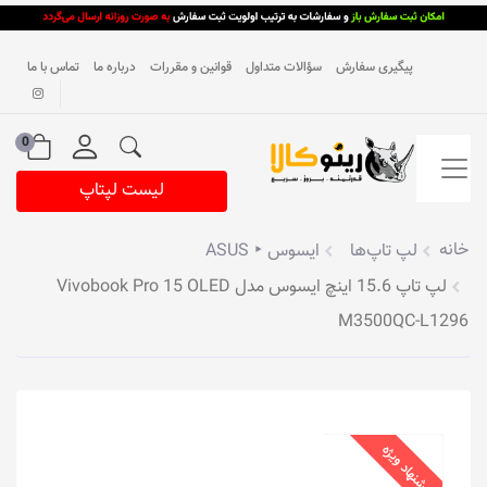
پیگیری سفارش
سؤالات متداول
قوانین و مقررات
درباره ما
تماس با ما
0
لیست لپتاپ
خانه
لپ تاپ‌ها
ایسوس ‣ ASUS
لپ تاپ 15.6 اینچ ایسوس مدل Vivobook Pro 15 OLED
M3500QC-L1296
پیشنهاد ویژه