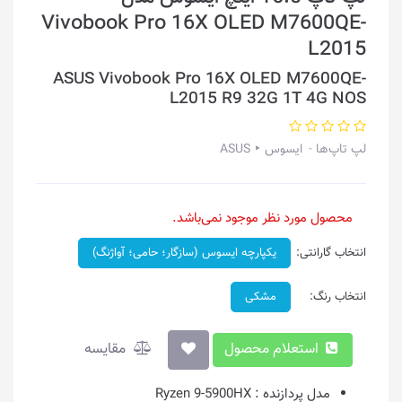
Vivobook Pro 16X OLED M7600QE-
L2015
ASUS Vivobook Pro 16X OLED M7600QE-
L2015 R9 32G 1T 4G NOS
لپ تاپ‌ها
ایسوس ‣ ASUS
محصول مورد نظر موجود نمی‌باشد.
انتخاب گارانتی:
یکپارچه ایسوس (سازگار؛ حامی؛ آواژنگ)
انتخاب رنگ:
مشکی
استعلام محصول
مقایسه
مدل پردازنده :
Ryzen 9-5900HX