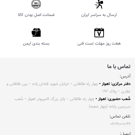
ارسال به سراسر ایران
ضمانت اصل بودن کالا
هفت روز مهلت تست فنی
بسته بندی ایمن
تماس با ما
آدرس:
دفتر مرکزی: اهواز •
چهار راه طالقانی ⁃ خیابان شهید قنادان زاده ⁃ بین طالقانی و
غفاری ⁃ پلاک ۱۹۲
شُعب حضوری: اهواز •
چهار راه طالقانی ⁃ بازار بزرگ کامپیوتر اهواز ⁃ شُعب
سرزمین رایانه (چهار شعبه)
تلفن تماس:
۰۶۱۹۱۰۰۱۰۹۹
ایمیل: