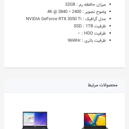
میزان حافظه رم :
32GB
وضوح تصویر :
2400 × 3840 @ 4K
مدل گرافیک :
NVIDIA GeForce RTX 3050 Ti
ظرفیت SSD :
1TB
ظرفیت HDD :
–
ظرفیت باتری :
96WHr
محصولات مرتبط