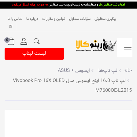
پیگیری سفارش
سؤالات متداول
قوانین و مقررات
درباره ما
تماس با ما
0
لیست لپتاپ
خانه
لپ تاپ‌ها
ایسوس ‣ ASUS
لپ تاپ 16.0 اینچ ایسوس مدل Vivobook Pro 16X OLED
M7600QE-L2015