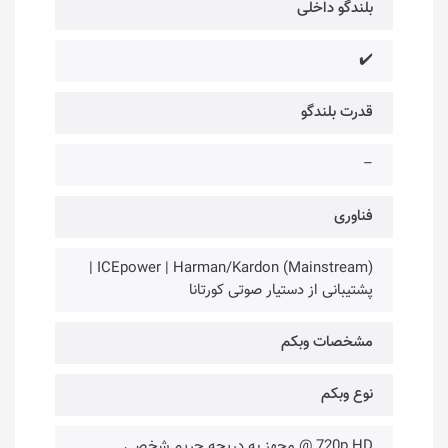
بلندگو داخلی
✔️
قدرت بلندگو
–
فناوری‌
(Mainstream) ICEpower | Harman/Kardon |
پشتیبانی از دستیار صوتی کورتانا
مشخصات وبکم
نوع وبکم
720p HD @ مجهز به دریچه حریم شخصی