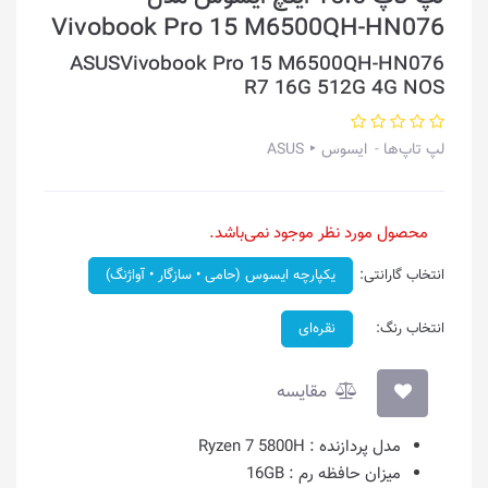
Vivobook Pro 15 M6500QH-HN076
ASUSVivobook Pro 15 M6500QH-HN076
R7 16G 512G 4G NOS
لپ تاپ‌ها
ایسوس ‣ ASUS
محصول مورد نظر موجود نمی‌باشد.
انتخاب گارانتی:
یکپارچه ایسوس (حامی • سازگار • آواژنگ)
انتخاب رنگ:
نقره‌ای
مقایسه
مدل پردازنده :
Ryzen 7 5800H
میزان حافظه رم :
16GB