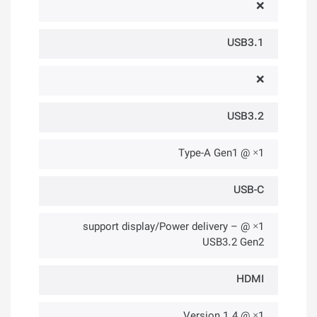
❌
USB3.1
❌
USB3.2
1× @ Type-A Gen1
USB-C
1× @ support display/Power delivery –
USB3.2 Gen2
HDMI
1× @ Version 1.4