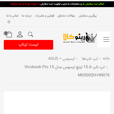
پیگیری سفارش
سؤالات متداول
قوانین و مقررات
درباره ما
تماس با ما
0
لیست لپتاپ
خانه
لپ تاپ‌ها
ایسوس ‣ ASUS
لپ تاپ 15.6 اینچ ایسوس مدل Vivobook Pro 15
M6500QH-HN076