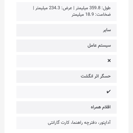
طول: 359.8 میلیمتر | عرض: 234.3 میلیمتر |
ضخامت: 18.9 میلیمتر
سایر
سیستم عامل
❌
حسگر اثر انگشت
✔️
اقلام همراه
آداپتور، دفترچه راهنما، کارت گارانتی