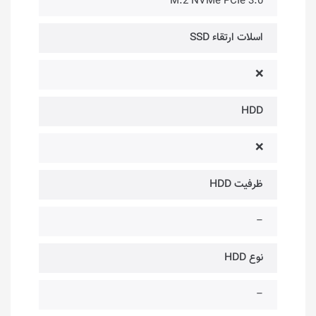
M.2 NVMe PCIe 3.0
اسلات ارتقاء SSD
❌
HDD
❌
ظرفیت HDD
–
نوع HDD
–