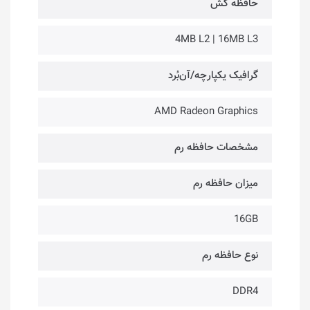
حافظه کَش
4MB L2 | 16MB L3
گرافیک یکپارچه/آن‌بُرد
AMD Radeon Graphics
مشخصات حافظه رم
میزان حافظه رم
16GB
نوع حافظه رم
DDR4