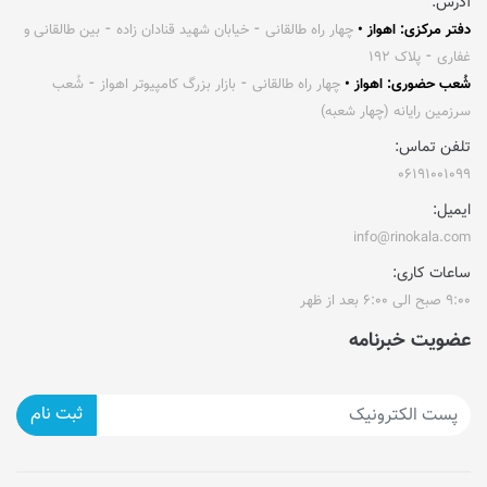
آدرس:
دفتر مرکزی: اهواز •
چهار راه طالقانی ⁃ خیابان شهید قنادان زاده ⁃ بین طالقانی و
غفاری ⁃ پلاک ۱۹۲
شُعب حضوری: اهواز •
چهار راه طالقانی ⁃ بازار بزرگ کامپیوتر اهواز ⁃ شُعب
سرزمین رایانه (چهار شعبه)
تلفن تماس:
۰۶۱۹۱۰۰۱۰۹۹
ایمیل:
info@rinokala.com
ساعات کاری:
۹:۰۰ صبح الی ۶:۰۰ بعد از ظهر
عضویت خبرنامه
ثبت نام