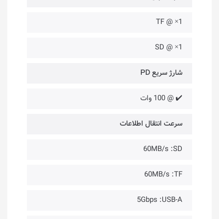
TF @ ×1
SD @ ×1
شارژ سریع PD
✔️ @ 100 وات
سرعت انتقال اطلاعات
60MB/s :SD
60MB/s :TF
5Gbps :USB-A