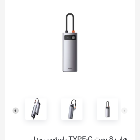
هاب 8 پورت TYPE-C باسئوس مدل