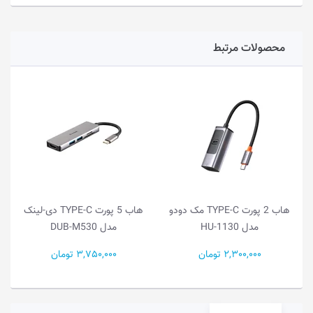
محصولات مرتبط
هاب 2 پورت TYPE-C مک دودو
هاب 5 پورت TYPE-C دی-لینک
مدل HU-1130
مدل DUB-M530
2,300,000 تومان
3,750,000 تومان