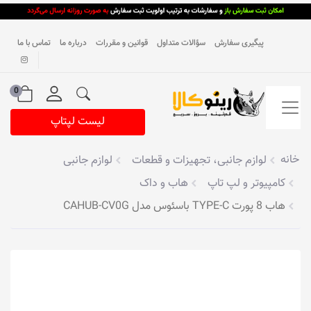
پیگیری سفارش
سؤالات متداول
قوانین و مقررات
درباره ما
تماس با ما
0
لیست لپتاپ
خانه
لوازم جانبی، تجهیزات و قطعات
لوازم جانبی
کامپیوتر و لپ تاپ
هاب و داک
هاب 8 پورت TYPE-C باسئوس مدل CAHUB-CV0G