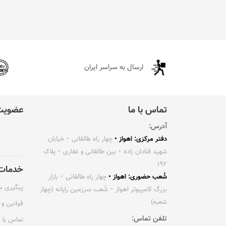
ارسال به سراسر ایران
تماس با ما
عضویت 
آدرس:
دفتر مرکزی: اهواز •
چهار راه طالقانی ⁃ خیابان
شهید قنادان زاده ⁃ بین طالقانی و غفاری ⁃ پلاک
۱۹۲
خدمات 
شُعب حضوری: اهواز •
چهار راه طالقانی ⁃ بازار
پیگیری 
بزرگ کامپیوتر اهواز ⁃ شُعب سرزمین رایانه (چهار
شعبه)
قوانین و 
تلفن تماس:
تماس با م