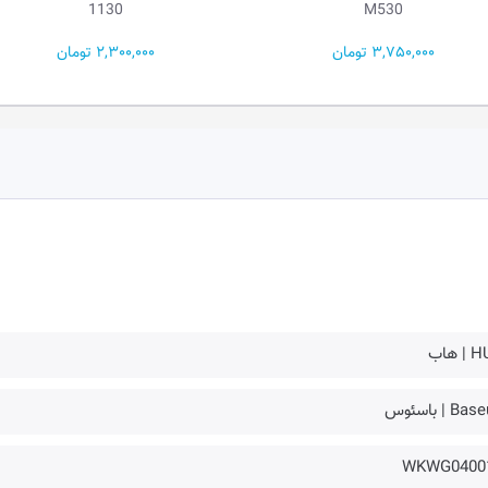
1130
M530
3, تومان
2,300,000 تومان
 هاب
B | باسئوس
WKWG0400