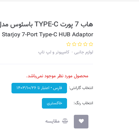
هاب 7 پورت TYPE-C باسئوس مدل WKWG040013
 Starjoy 7-Port Type-C HUB Adaptor
لوازم جانبی
کامپیوتر و لپ تاپ
محصول مورد نظر موجود نمی‌باشد.
انتخاب گارانتی:
فارِس • اعتبار تا ۱۴۰۳/۱۰/۲۶
انتخاب رنگ:
خاکستری
مقایسه