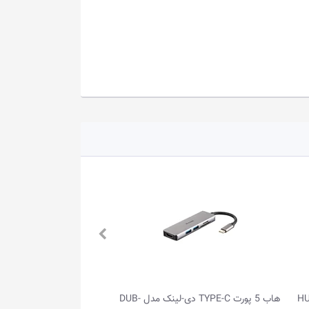
هاب 5 پورت TYPE-C دی-لینک مدل DUB-
هاب 2 پورت TYPE-C مک دودو م