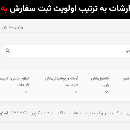
پیگیری سفارش
های
کنسول‌های
گجت و پوشیدنی‌های
لوازم جانبی، تجهیز
بازی
هوشمند
قطعات
ی
کامپیوتر و لپ تاپ
هاب و داک
هاب 7 پورت TYPE-C باسئوس مدل WKWG040013