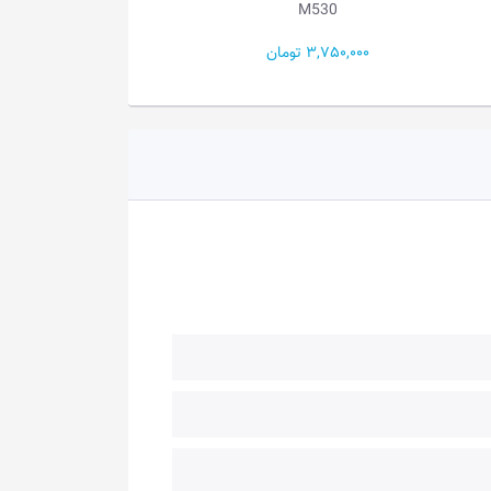
1130
M530
3,750,000 تومان
2,300,000 تومان