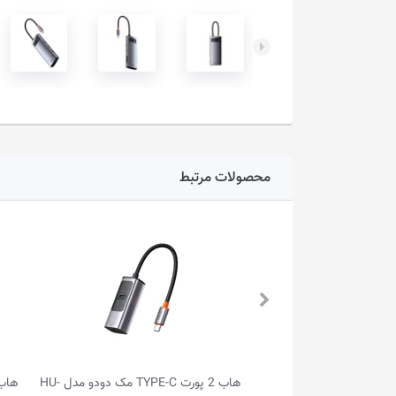
محصولات مرتبط
هاب 5 پورت TYPE-C دی-لینک مدل DUB-
هاب 2 پورت TYPE-C مک دودو مدل HU-