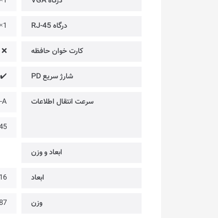
درگاه VGA
1× @ Full HD 60Hz
درگاه RJ-45
1×
کارت خوان حافظه‌
❌
شارژ سریع PD
✔️ @ 
سرعت انتقال اطلاعات
-A
45
ابعاد و وزن
ابعاد
16 × 48.3 × 120 میلی‌
وزن
87 گرم