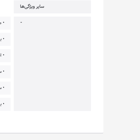
سایر ویژگی‌ها
⁃
• مجهز به 7 پ
• بهره‌م
• انت
• س
• س
• ب