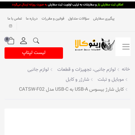
پیگیری سفارش
سؤالات متداول
قوانین و مقررات
درباره ما
تماس با ما
0
لیست لپتاپ
خانه
لوازم جانبی، تجهیزات و قطعات
لوازم جانبی
موبایل و تبلت
شارژر و کابل
کابل شارژ بیسوس USB-A به USB-C مدل CATSW-F02