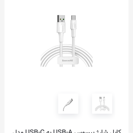
کابل شارژ بیسوس USB-A به USB-C مدل