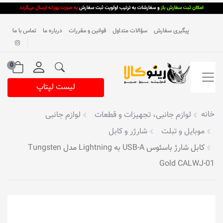
پیگیری سفارش
سؤالات متداول
قوانین و مقررات
درباره ما
تماس با ما
0
لیست لپتاپ
خانه
لوازم جانبی، تجهیزات و قطعات
لوازم جانبی
موبایل و تبلت
شارژر و کابل
کابل شارژ باسئوس USB-A به Lightning مدل Tungsten
Gold CALWJ-01