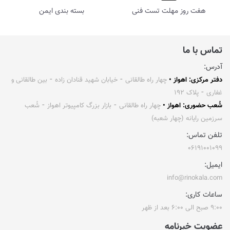
هفت روز مهلت تست فنی
بسته بندی ایمن
تماس با ما
آدرس:
دفتر مرکزی: اهواز •
چهار راه طالقانی ⁃ خیابان شهید قنادان زاده ⁃ بین طالقانی و
غفاری ⁃ پلاک ۱۹۲
شُعب حضوری: اهواز •
چهار راه طالقانی ⁃ بازار بزرگ کامپیوتر اهواز ⁃ شُعب
سرزمین رایانه (چهار شعبه)
تلفن تماس:
۰۶۱۹۱۰۰۱۰۹۹
ایمیل:
info@rinokala.com
ساعات کاری:
۹:۰۰ صبح الی ۶:۰۰ بعد از ظهر
عضویت خبرنامه