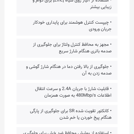
• استفاده از آلیاژ روی سیاه [Zinc] برای دوام و
زیبایی بیشتر
• چیپست کنترل هوشمند برای پایداری خودکار
جریان ورودی
• مجهز به محافظ کنترل ولتاژ برای جلوگیری از
صدمه باتری هنگام شارژ سریع
• جلوگیری از بالا رفتن دما در هنگام شارژ گوشی و
صدمه زدن به آن
• قابلیت شارژ با جریان 2.4A و سرعت انتقال
اطلاعات 480Mbp/s به صورت همزمان
• کانکتور تقویت شده SR برای جلوگیری از پارگی
هنگام پیخ خوردن یا خم شدن
• استفاده از پوشش محافظ ضد خش برای جلوگیری