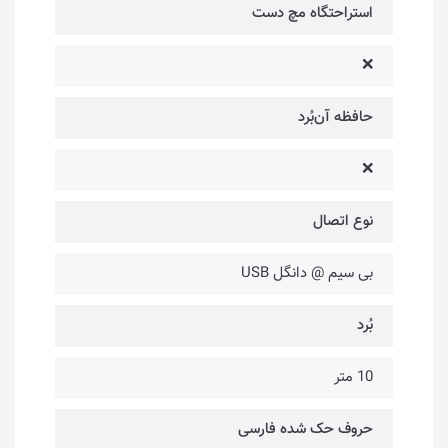
استراحتگاه مچ دست
❌
حافظه آن‌بُرد
❌
نوع اتصال
بی سیم @ دانگل USB
بُرد
10 متر
حروف حک شده فارسی