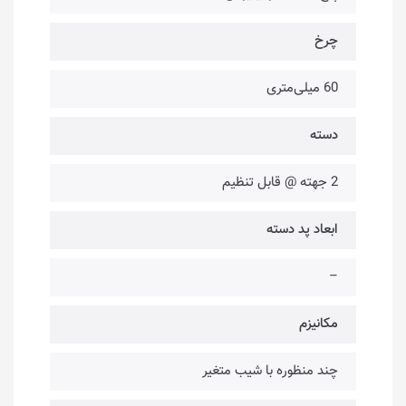
چرخ
60 میلی‌متری
دسته
2 جهته @ قابل تنظیم
ابعاد پد دسته
–
مکانیزم
چند منظوره با شیب متغیر