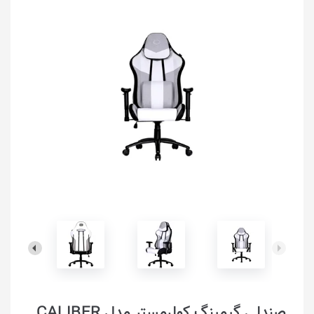
صندلی گیمینگ کولرمستر مدل CALIBER