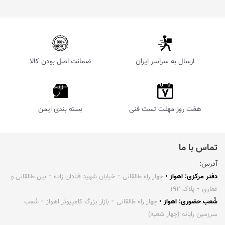
ارسال به سراسر ایران
ضمانت اصل بودن کالا
هفت روز مهلت تست فنی
بسته بندی ایمن
تماس با ما
آدرس:
دفتر مرکزی: اهواز •
چهار راه طالقانی ⁃ خیابان شهید قنادان زاده ⁃ بین طالقانی و
غفاری ⁃ پلاک ۱۹۲
شُعب حضوری: اهواز •
چهار راه طالقانی ⁃ بازار بزرگ کامپیوتر اهواز ⁃ شُعب
سرزمین رایانه (چهار شعبه)