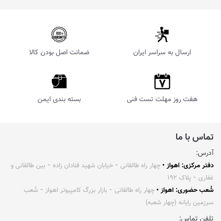
ارسال به سراسر ایران
ضمانت اصل بودن کالا
هفت روز مهلت تست فنی
بسته بندی ایمن
تماس با ما
آدرس:
دفتر مرکزی: اهواز •
چهار راه طالقانی ⁃ خیابان شهید قنادان زاده ⁃ بین طالقانی و
غفاری ⁃ پلاک ۱۹۲
شُعب حضوری: اهواز •
چهار راه طالقانی ⁃ بازار بزرگ کامپیوتر اهواز ⁃ شُعب
سرزمین رایانه (چهار شعبه)
تلفن تماس: