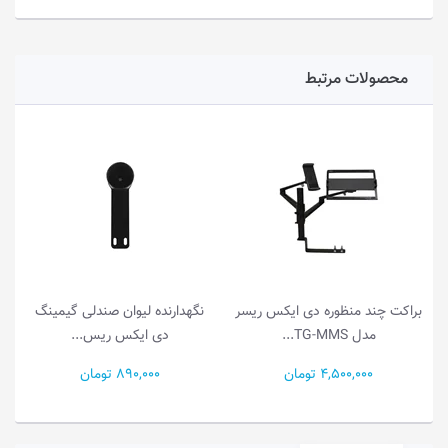
محصولات مرتبط
چند منظوره دی ایکس ریسر
نگهدارنده لیوان صندلی گیمینگ
صندلی گیم
مدل TG-MMS...
دی ایکس ریس...
مدل (2025) PRI
4,500,000 تومان
890,000 تومان
00,000