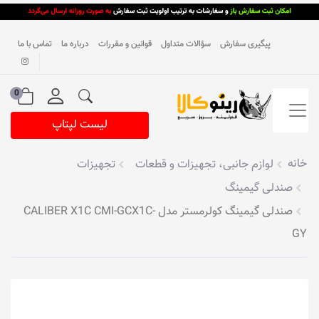
پیگیری سفارش
سؤالات متداول
قوانین و مقررات
درباره ما
تماس با ما
0
لیست لپتاپ
خانه
لوازم جانبی، تجهیزات و قطعات
تجهیزات
صندلی گیمینگ
صندلی گیمینگ کولرمستر مدل CALIBER X1C CMI-GCX1C-
GY