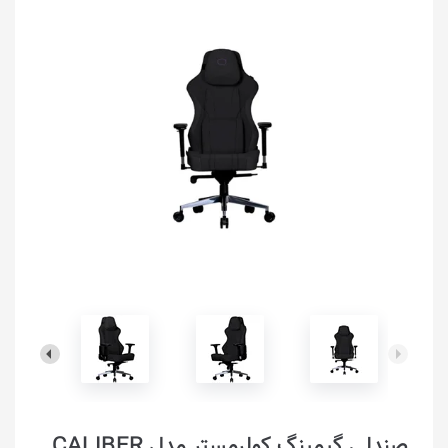
صندلی گیمینگ کولرمستر مدل CALIBER