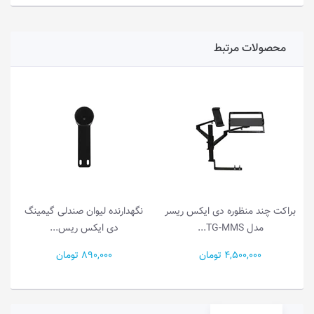
محصولات مرتبط
راکت چند منظوره دی ایکس ریسر
نگهدارنده لیوان صندلی گیمینگ
صندلی
مدل TG-MMS...
دی ایکس ریس...
4,500,000 تومان
890,000 تومان