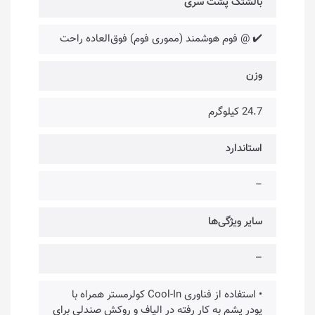
بالشتک پشت سری
✔️ @ فوم هوشمند (مموری فوم) فوق‌العاده راحت
وزن
24.7 کیلوگرم
استاندارد
–
سایر ویژگی‌ها
–
• استفاده از فناوری Cool-In کولرمستر همراه با
پودر یشم به کار رفته در الیاف و روکش صندلی برای