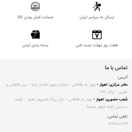
ارسال به سراسر ایران
ضمانت اصل بودن کالا
هفت روز مهلت تست فنی
بسته بندی ایمن
تماس با ما
آدرس:
دفتر مرکزی: اهواز •
چهار راه طالقانی ⁃ خیابان شهید قنادان زاده ⁃ بین طالقانی و
غفاری ⁃ پلاک ۱۹۲
شُعب حضوری: اهواز •
چهار راه طالقانی ⁃ بازار بزرگ کامپیوتر اهواز ⁃ شُعب
سرزمین رایانه (چهار شعبه)
تلفن تماس:
۰۶۱۹۱۰۰۱۰۹۹