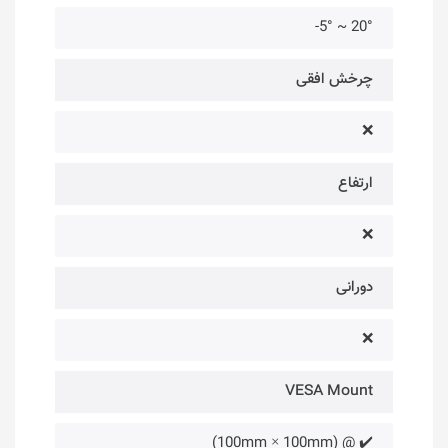
20° ~ 5°-
چرخش افقی
❌
ارتفاع
❌
دورانی
❌
VESA Mount
✔️ @ (100mm × 100mm)