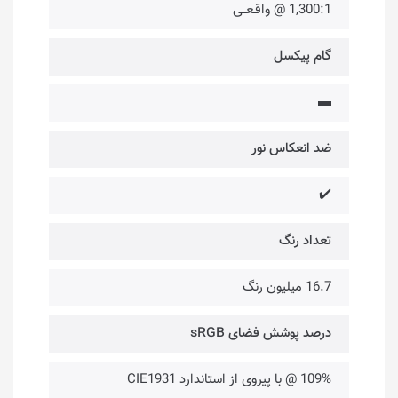
1,300:1 @ واقـعــی
گام پیکسل
▬
ضد انعکاس نور
✔️
تعداد رنگ
16.7 میلیون رنگ
درصد پوشش فضای sRGB
109% @ با پیروی از استاندارد CIE1931