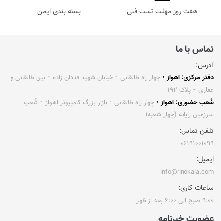
هفت روز مهلت تست فنی
بسته بندی ایمن
تماس با ما
آدرس:
دفتر مرکزی: اهواز •
چهار راه طالقانی ⁃ خیابان شهید قنادان زاده ⁃ بین طالقانی و
غفاری ⁃ پلاک ۱۹۲
شُعب حضوری: اهواز •
چهار راه طالقانی ⁃ بازار بزرگ کامپیوتر اهواز ⁃ شُعب
سرزمین رایانه (چهار شعبه)
تلفن تماس:
۰۶۱۹۱۰۰۱۰۹۹
ایمیل:
info@rinokala.com
ساعات کاری:
۹:۰۰ صبح الی ۶:۰۰ بعد از ظهر
عضویت خبرنامه