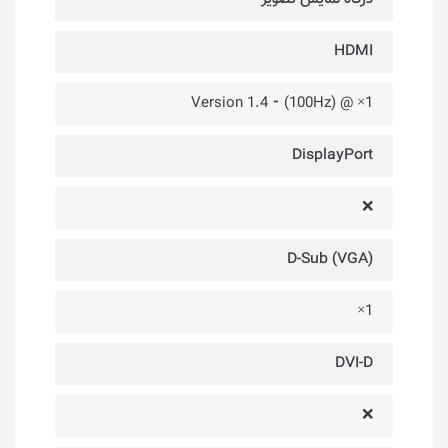
HDMI
1× @ (100Hz) ⁃ Version 1.4
DisplayPort
❌
D-Sub (VGA)
1×
DVI-D
❌