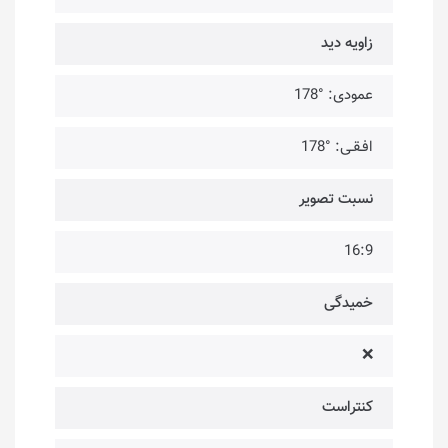
زاویه دید
عمودی: °178
افـقـی: °178
نسبت تصویر
16:9
خمیدگی
❌
کنتراست