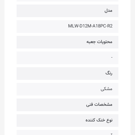
مدل
MLW-D12M-A18PC-R2
محتویات جعبه
-
رنگ
مشکی
مشخصات فنی
نوع خنک کننده