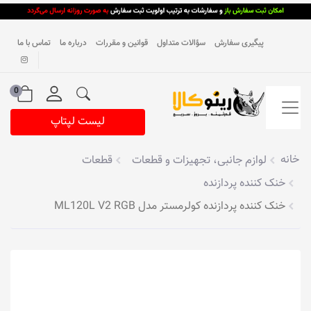
پیگیری سفارش
سؤالات متداول
قوانین و مقررات
درباره ما
تماس با ما
0
لیست لپتاپ
خانه
لوازم جانبی، تجهیزات و قطعات
قطعات
خنک کننده پردازنده
خنک کننده پردازنده کولرمستر مدل ML120L V2 RGB