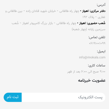
آدرس:
دفتر مرکزی: اهواز •
چهار راه طالقانی ⁃ خیابان شهید قنادان زاده ⁃ بین طالقانی و
غفاری ⁃ پلاک ۱۹۲
شُعب حضوری: اهواز •
چهار راه طالقانی ⁃ بازار بزرگ کامپیوتر اهواز ⁃ شُعب
سرزمین رایانه (چهار شعبه)
تلفن تماس:
۰۶۱۹۱۰۰۱۰۹۹
ایمیل:
info@rinokala.com
ساعات کاری:
۹:۰۰ صبح الی ۶:۰۰ بعد از ظهر
عضویت خبرنامه
ثبت نام