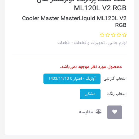
ML120L V2 RGB
Cooler Master MasterLiquid ML120L V2
RGB
لوازم جانبی، تجهیزات و قطعات
قطعات
محصول مورد نظر موجود نمی‌باشد.
انتخاب گارانتی:
آواژنگ • اعتبار تا 1403/11/10
انتخاب رنگ:
مشکی
مقایسه