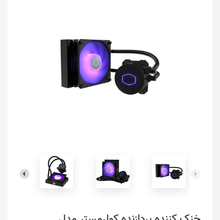
خنک کننده پردازنده کولرمستر مدل