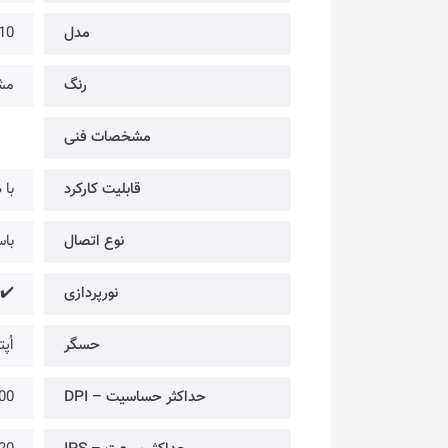
مدل
10
رنگ
مش
مشخصات فنی
قابلیت کارکرد
با
نوع اتصال
باسی
نورپردازی
 RGB
حسگر
اُپتی
حداکثر حساسیت – DPI
00