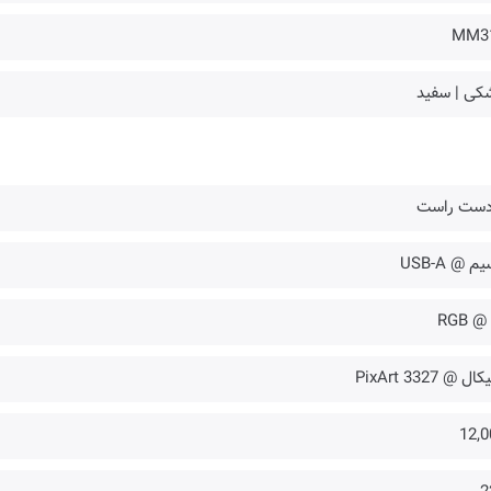
MM3
کی | سفید
 دست راست
م @ USB-A
✔️ @
کال @ PixArt 3327
12,0