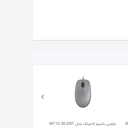
ماوس باسیم لاجیتک مدل M110 SILENT
ماوس بی‌سیم لاجیتک مدل LIFT