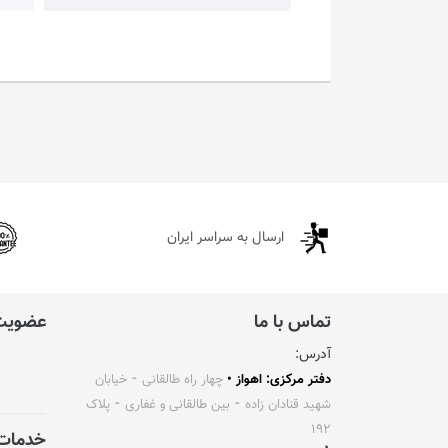
ارسال به سراسر ایران
تماس با ما
عضویت 
آدرس:
دفتر مرکزی: اهواز •
چهار راه طالقانی ⁃ خیابان
شهید قنادان زاده ⁃ بین طالقانی و غفاری ⁃ پلاک
۱۹۲
خدمات 