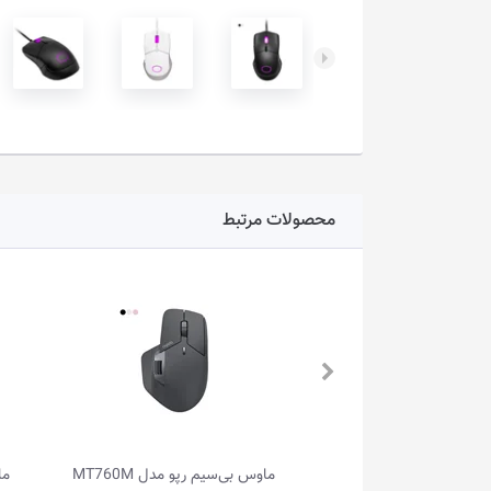
محصولات مرتبط
یتک مدل M196
ماوس بی‌سیم رپو مدل MT760M
ماوس بی