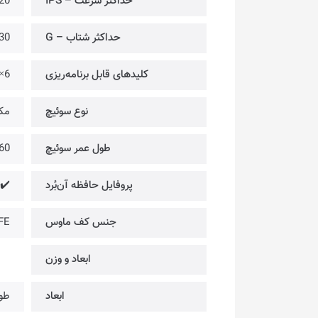
حداکثر سرعت – IPS
20
حداکثر شتاب – G
30
کلیدهای قابل برنامه‌ریزی
6×
نوع سوئیچ
مک
طول عمر سوئیچ‌
60 میلیون کل
پروفایل حافظه آن‌بُرد
✔️
جنس کف ماوس
FE
ابعاد و وزن
ابعاد
طول: 125.5 میلی‌متر | عر