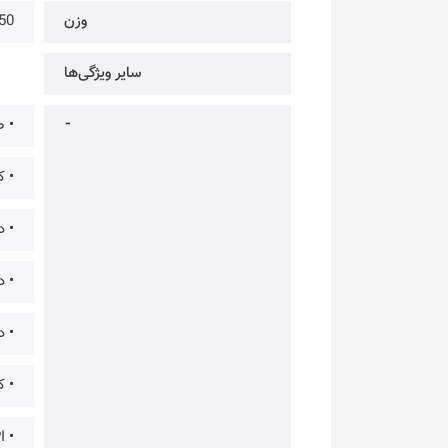
وزن
50 گرم
سایر ویژگی‌ها
⁃
• طرا
• ک
• 
• دارای نو
• د
• کفی 
• DPI قابل تنظیم در هفت سطح مختلف [400, 800, 1200, 1600, 3200, 6200, 12000]