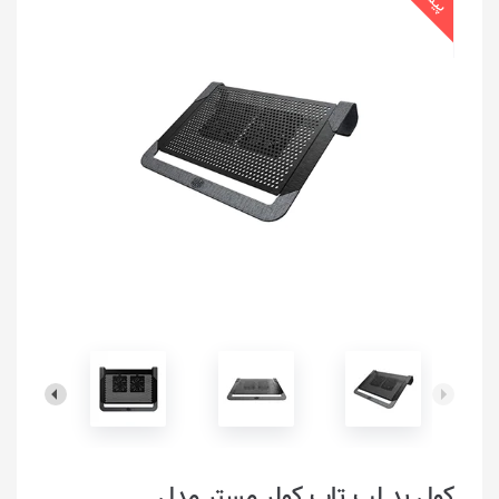
کول پد لپ تاپ کولر مستر مدل