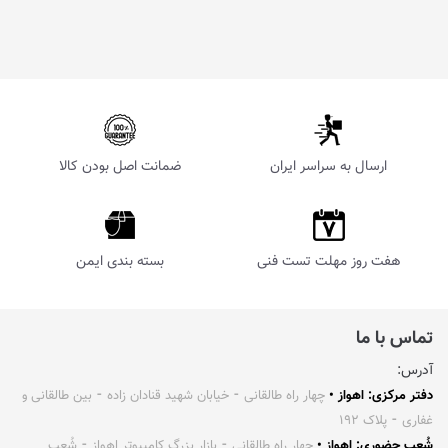
ارسال به سراسر ایران
ضمانت اصل بودن کالا
هفت روز مهلت تست فنی
بسته بندی ایمن
تماس با ما
آدرس:
دفتر مرکزی: اهواز •
چهار راه طالقانی ⁃ خیابان شهید قنادان زاده ⁃ بین طالقانی و
غفاری ⁃ پلاک ۱۹۲
شُعب حضوری: اهواز •
چهار راه طالقانی ⁃ بازار بزرگ کامپیوتر اهواز ⁃ شُعب