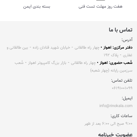
هفت روز مهلت تست فنی
بسته بندی ایمن
تماس با ما
آدرس:
دفتر مرکزی: اهواز •
چهار راه طالقانی ⁃ خیابان شهید قنادان زاده ⁃ بین طالقانی و
غفاری ⁃ پلاک ۱۹۲
شُعب حضوری: اهواز •
چهار راه طالقانی ⁃ بازار بزرگ کامپیوتر اهواز ⁃ شُعب
سرزمین رایانه (چهار شعبه)
تلفن تماس:
۰۶۱۹۱۰۰۱۰۹۹
ایمیل:
info@rinokala.com
ساعات کاری:
۹:۰۰ صبح الی ۶:۰۰ بعد از ظهر
عضویت خبرنامه