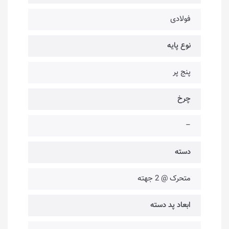
فولادی
نوع پایه
پنج پر
چرخ
–
دسته
متحرک @ 2 جهته
ابعاد پد دسته