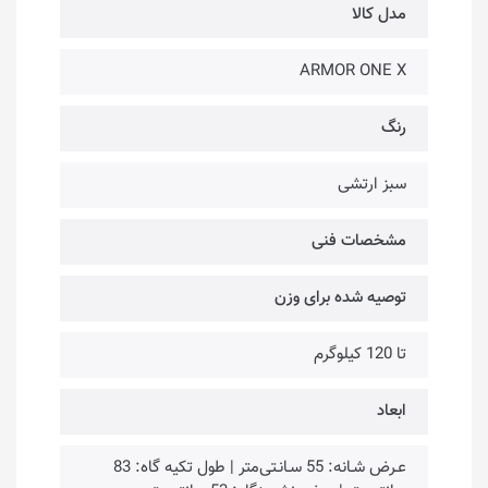
مدل کالا
ARMOR ONE X
رنگ
سبز ارتشی
مشخصات فنی
توصیه شده برای وزن
تا 120 کیلوگرم
ابعاد
عـرض شـانه: 55 سـانـتی‌متر | طول تکیه گاه: 83