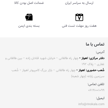
ارسال به سراسر ایران
ضمانت اصل بودن کالا
هفت روز مهلت تست فنی
بسته بندی ایمن
تماس با ما
آدرس:
دفتر مرکزی: اهواز •
چهار راه طالقانی ⁃ خیابان شهید قنادان زاده ⁃ بین طالقانی و
غفاری ⁃ پلاک ۱۹۲
شُعب حضوری: اهواز •
چهار راه طالقانی ⁃ بازار بزرگ کامپیوتر اهواز ⁃ شُعب
سرزمین رایانه (چهار شعبه)
تلفن تماس:
۰۶۱۹۱۰۰۱۰۹۹
ایمیل:
info@rinokala.com