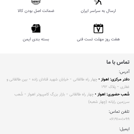
ارسال به سراسر ایران
ضمانت اصل بودن کالا
هفت روز مهلت تست فنی
بسته بندی ایمن
تماس با ما
آدرس:
دفتر مرکزی: اهواز •
چهار راه طالقانی ⁃ خیابان شهید قنادان زاده ⁃ بین طالقانی و
غفاری ⁃ پلاک ۱۹۲
شُعب حضوری: اهواز •
چهار راه طالقانی ⁃ بازار بزرگ کامپیوتر اهواز ⁃ شُعب
سرزمین رایانه (چهار شعبه)
تلفن تماس:
۰۶۱۹۱۰۰۱۰۹۹
ایمیل: