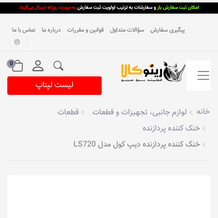
پیگیری سفارش
سؤالات متداول
قوانین و مقررات
درباره ما
تماس با ما
0
لیست لپتاپ
خانه
لوازم جانبی، تجهیزات و قطعات
قطعات
خنک کننده پردازنده
خنک کننده پردازنده دیپ کول مدل LS720