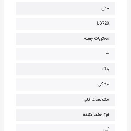
مدل
LS720
محتویات جعبه
—
رنگ
مشکی
مشخصات فنی
نوع خنک کننده
آبی