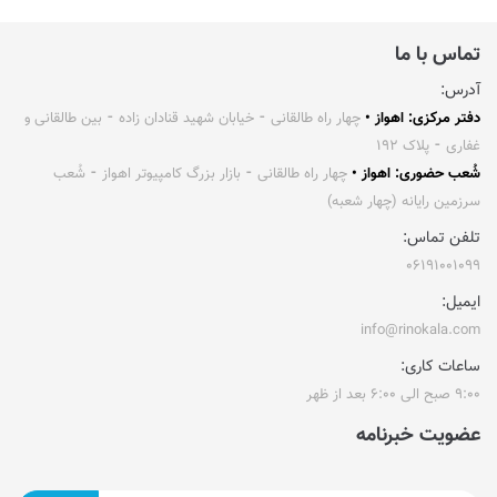
تماس با ما
آدرس:
دفتر مرکزی: اهواز •
چهار راه طالقانی ⁃ خیابان شهید قنادان زاده ⁃ بین طالقانی و
غفاری ⁃ پلاک ۱۹۲
شُعب حضوری: اهواز •
چهار راه طالقانی ⁃ بازار بزرگ کامپیوتر اهواز ⁃ شُعب
سرزمین رایانه (چهار شعبه)
تلفن تماس:
۰۶۱۹۱۰۰۱۰۹۹
ایمیل:
info@rinokala.com
ساعات کاری:
۹:۰۰ صبح الی ۶:۰۰ بعد از ظهر
عضویت خبرنامه