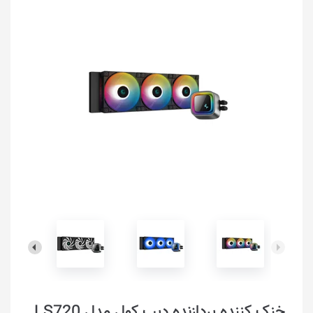
خنک کننده پردازنده دیپ کول مدل LS720