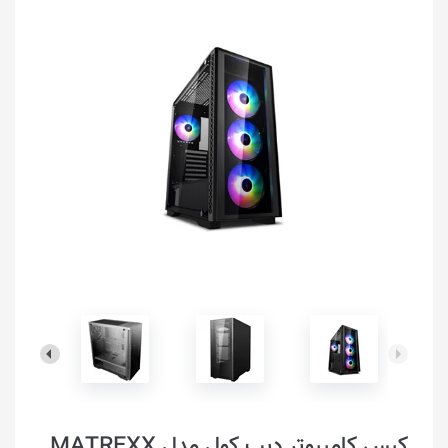
کیس کامپیوتر دیپ کول مدل MATREXX