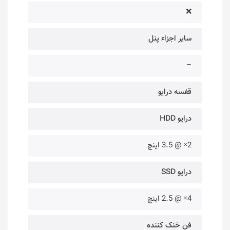
❌
سایر اجزاء پنل
–
قفسه درایو
درایو HDD
2× @ 3.5 اینچ
درایو SSD
4× @ 2.5 اینچ
فن خنک کننده