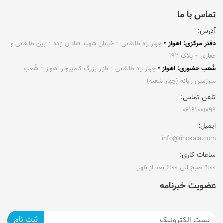
تماس با ما
آدرس:
دفتر مرکزی: اهواز •
چهار راه طالقانی ⁃ خیابان شهید قنادان زاده ⁃ بین طالقانی و
غفاری ⁃ پلاک ۱۹۲
شُعب حضوری: اهواز •
چهار راه طالقانی ⁃ بازار بزرگ کامپیوتر اهواز ⁃ شُعب
سرزمین رایانه (چهار شعبه)
تلفن تماس:
۰۶۱۹۱۰۰۱۰۹۹
ایمیل:
info@rinokala.com
ساعات کاری:
۹:۰۰ صبح الی ۶:۰۰ بعد از ظهر
عضویت خبرنامه
ثبت نام